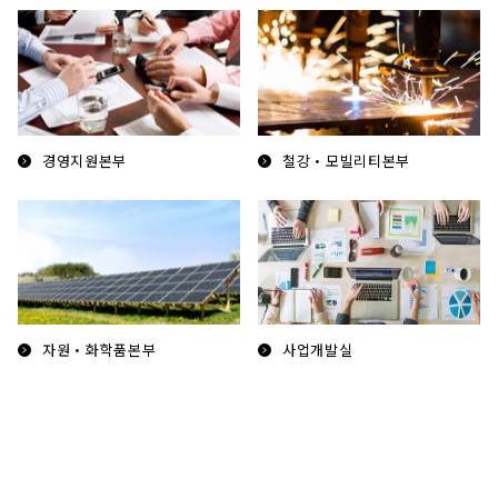
경영지원본부
철강・모빌리티본부
자원・화학품본부
사업개발실