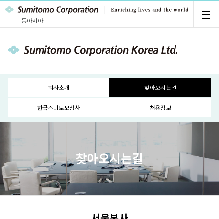
동아시아
회사소개
찾아오시는길
한국스미토모상사
채용정보
찾아오시는길
서울본사