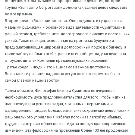
обществу. В этом выражена корпоративная идеология, которой
Группа «Sumitomo Corporation» должна как единое целое следовать
во все времена.
Второе кредо: «Большие проекты». Оно родилось из управления
медными рудниками – основного вида деятельности «Сумитомо» в
ранний период, требовавшего долгосрочного видения и постоянных
усилий. Такая позиция, основанная на прогнозах будущего и
предусматривающая широкий и долгосрочный подход к бизнесу, а
также работу на благо всей страны и всего общества, унаследована
от руководителей Компании предшествующих поколений.
Третье кредо: «Люди – это наше самое важное достояние».
Воспитание и развитие кадровых ресурсов во все времена было
самой главной нашей заботой.
Таким образом, Философия бизнеса Сумитомо подчеркивает
необходимость духа предпринимательства для того, чтобы идти на
шаг впереди при решении задач, связанных с переменами, и
одновременно придает большое значение сохранению целостности и
рационального управления, избегая погони за легкой прибылью,
трудясь в интересах общества и не идя на поводу кратковременных
изменений. Эта философия на протяжении более 400 лет продолжает