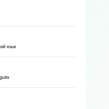
кий язык
uguês