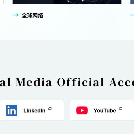
全球网络
ial Media
Official Ac
LinkedIn
YouTube