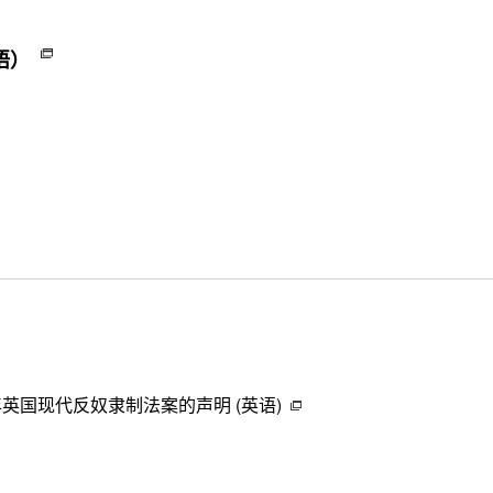
）
语）
年英国现代反奴隶制法案的声明 (英语)