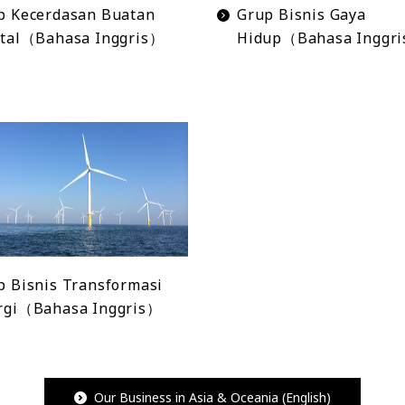
p Kecerdasan Buatan
Grup Bisnis Gaya
ital（Bahasa Inggris）
Hidup（Bahasa Inggr
p Bisnis Transformasi
rgi（Bahasa Inggris）
Our Business in Asia & Oceania (English)