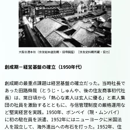
大阪北港本社（住友総本店別館・旧帝国座）［住友史料館所蔵・協力］
創成期－経営基盤の確立（1950年代）
創成期の最重点課題は経営基盤の確立だった。当時社長で
あった田路舜哉（とうじ・しゅんや、後の住友商事初代社
長）は、常日頃から「熱心な素人は玄人に優る」と素人集
団の社員を激励するとともに、与信管理制度の厳格運用な
ど堅実経営を実践。1950年、ボンベイ（現・ムンバイ）
に初の駐在員を派遣、1952年にはニューヨークに米国法
人を設立して、海外進出への布石を打った。1952年、住