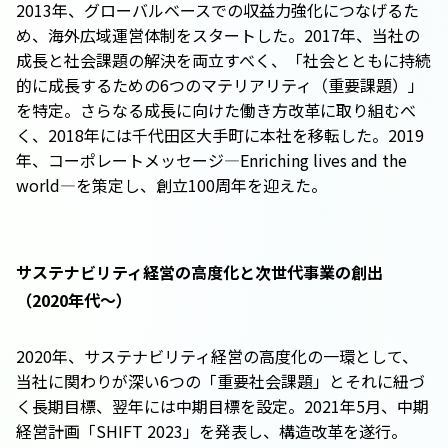
2013年、グローバルベースでの収益力強化につなげるた
め、海外広域運営体制をスタートした。2017年、当社の
成長と社会課題の解決を両立すべく、「社会とともに持続
的に成長するための6つのマテリアリティ（重要課題）」
を特定。さらなる成長に向けた働き方改革に取り組むべ
く、2018年には千代田区大手町に本社を移転した。2019
年、コーポレートメッセージ―Enriching lives and the
world―を策定し、創立100周年を迎えた。
サステナビリティ経営の高度化と次世代事業の創出
（2020年代～）
2020年、サステナビリティ経営の高度化の一環として、
当社に関わりが深い6つの「重要社会課題」とそれに紐づ
く長期目標、翌年には中期目標を設定。2021年5月、中期
経営計画「SHIFT 2023」を発表し、構造改革を遂行。