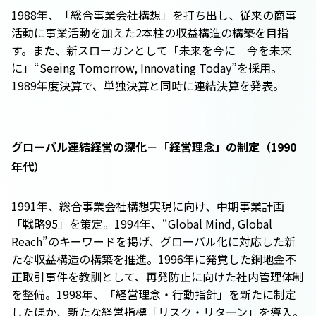
1988年、「総合事業会社構想」を打ち出し、従来の商事
活動に事業活動を加えた2本柱の収益構造の構築を目指
す。また、新スローガンとして「未来を今に 今を未来
に」“Seeing Tomorrow, Innovating Today”を採用。
1989年度決算で、単独決算と同時に連結決算を発表。
グローバル連結経営の深化－「経営理念」の制定（1990
年代）
1991年、総合事業会社構想実現に向け、中期事業計画
「戦略95」を策定。1994年、“Global Mind, Global
Reach”のキーワードを掲げ、グローバル化に対応した新
たな収益構造の構築を推進。1996年に発覚した銅地金不
正取引事件を教訓として、再発防止に向けた社内管理体制
を整備。1998年、「経営理念・行動指針」を新たに制定
したほか、新たな経営指標「リスク・リターン」を導入。