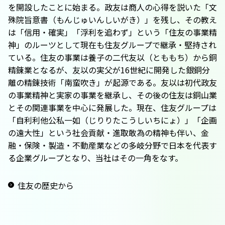
を開設したことに始まる。政友は商人の心得を説いた「文
殊院旨意書（もんじゅいんしいがき）」を残し、その教え
は「信用・確実」「浮利を追わず」という「住友の事業精
神」のルーツとして現在も住友グループで継承・堅持され
ている。住友の事業は養子の二代友以（とももち）から銅
精錬業となるが、友以の実父が16世紀に開発した銀銅分
離の精錬技術「南蛮吹き」が起源である。友以は初代政友
の事業精神と実家の事業を継承し、その後の住友は銅山業
とその関連事業を中心に発展した。現在、住友グループは
「自利利他公私一如（じりりたこうしいちにょ）」「企画
の遠大性」という社会貢献・進取敢為の精神も伴い、金
融・保険・製造・不動産業などの多岐分野で日本を代表す
る企業グループとなり、当社はその一角をなす。
住友の歴史から