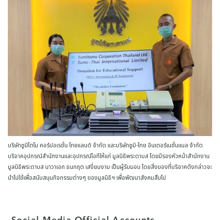
บริษัทซูมิโตโม คอร์ปอเรชั่น ไทยแลนด์ จำกัด และบริษัทซูมิ-ไทย อินเตอร์เนชั่นแนล จำกัด
บริจาคอุปกรณ์สำนักงานและอุปกรณ์ไอทีให้แก่ มูลนิธิพระดาบส โดยมีรองหัวหน้าสำนักงาน
มูลนิธิพระดาบส นาวาเอก ธนกฤต เสงี่ยมงาม เป็นผู้รับมอบ โดยสิ่งของที่บริจาคดังกล่าวจะ
นำไปใช้เพื่อสนับสนุนกิจกรรมต่างๆ ของมูลนิธิฯ เพื่อพัฒนาสังคมสืบไป