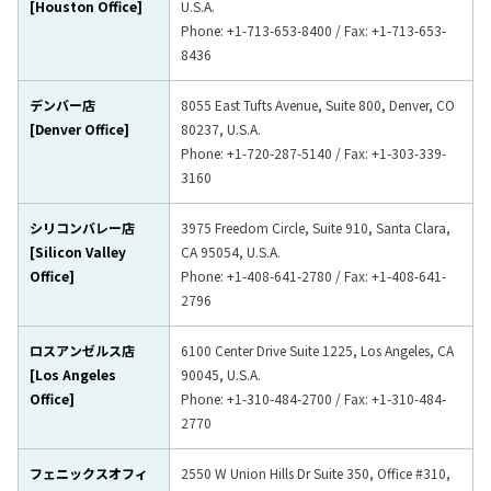
[Houston Office]
U.S.A.
Phone: +1-713-653-8400 / Fax: +1-713-653-
8436
デンバー店
8055 East Tufts Avenue, Suite 800, Denver, CO
[Denver Office]
80237, U.S.A.
Phone: +1-720-287-5140 / Fax: +1-303-339-
3160
シリコンバレー店
3975 Freedom Circle, Suite 910, Santa Clara,
[Silicon Valley
CA 95054, U.S.A.
Office]
Phone: +1-408-641-2780 / Fax: +1-408-641-
2796
ロスアンゼルス店
6100 Center Drive Suite 1225, Los Angeles, CA
[Los Angeles
90045, U.S.A.
Office]
Phone: +1-310-484-2700 / Fax: +1-310-484-
2770
フェニックスオフィ
2550 W Union Hills Dr Suite 350, Office #310,