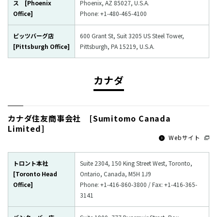
ス [Phoenix
Phoenix, AZ 85027, U.S.A.
Office]
Phone: +1-480-465-4100
ピッツバーグ店
600 Grant St, Suit 3205 US Steel Tower,
[Pittsburgh Office]
Pittsburgh, PA 15219, U.S.A.
カナダ
カナダ住友商事会社 [Sumitomo Canada
Limited]
Webサイト
トロント本社
Suite 2304, 150 King Street West, Toronto,
[Toronto Head
Ontario, Canada, M5H 1J9
Office]
Phone: +1-416-860-3800 / Fax: +1-416-365-
3141