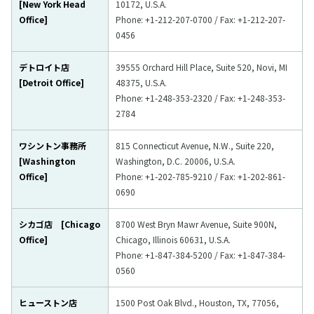
[New York Head
10172, U.S.A.
Office]
Phone: +1-212-207-0700 / Fax: +1-212-207-
0456
デトロイト店
39555 Orchard Hill Place, Suite 520, Novi, MI
[Detroit Office]
48375, U.S.A.
Phone: +1-248-353-2320 / Fax: +1-248-353-
2784
ワシントン事務所
815 Connecticut Avenue, N.W., Suite 220,
[Washington
Washington, D.C. 20006, U.S.A.
Office]
Phone: +1-202-785-9210 / Fax: +1-202-861-
0690
シカゴ店 [Chicago
8700 West Bryn Mawr Avenue, Suite 900N,
Office]
Chicago, Illinois 60631, U.S.A.
Phone: +1-847-384-5200 / Fax: +1-847-384-
0560
ヒューストン店
1500 Post Oak Blvd., Houston, TX, 77056,