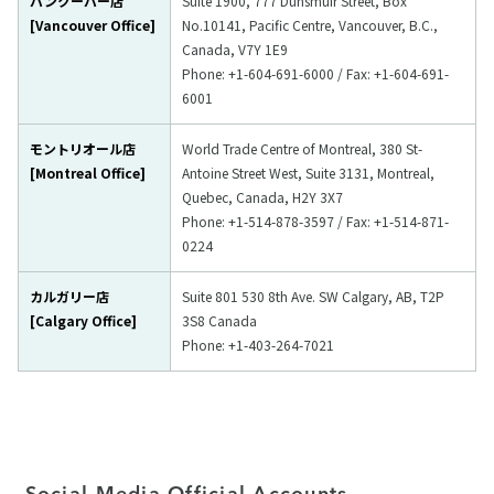
バンクーバー店
Suite 1900, 777 Dunsmuir Street, Box
[Vancouver Office]
No.10141, Pacific Centre, Vancouver, B.C.,
Canada, V7Y 1E9
Phone: +1-604-691-6000 / Fax: +1-604-691-
6001
モントリオール店
World Trade Centre of Montreal, 380 St-
[Montreal Office]
Antoine Street West, Suite 3131, Montreal,
Quebec, Canada, H2Y 3X7
Phone: +1-514-878-3597 / Fax: +1-514-871-
0224
カルガリー店
Suite 801 530 8th Ave. SW Calgary, AB, T2P
[Calgary Office]
3S8 Canada
Phone: +1-403-264-7021