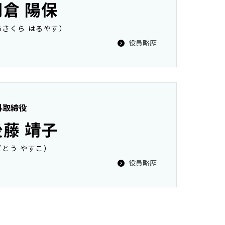
朝倉 陽保
あさくら はるやす）
役員略歴
外取締役
後藤 靖子
ごとう やすこ）
役員略歴