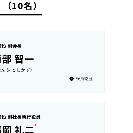
（10名）
締役 副会長
南部 智一
なんぶ としかず）
役員略歴
締役 副社長執行役員
諸岡 礼二
*