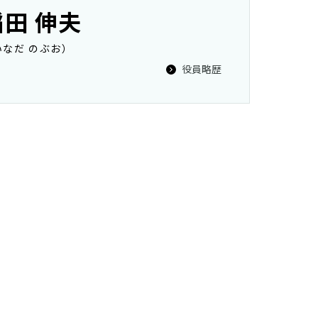
稲田 伸夫
いなだ のぶお）
役員略歴