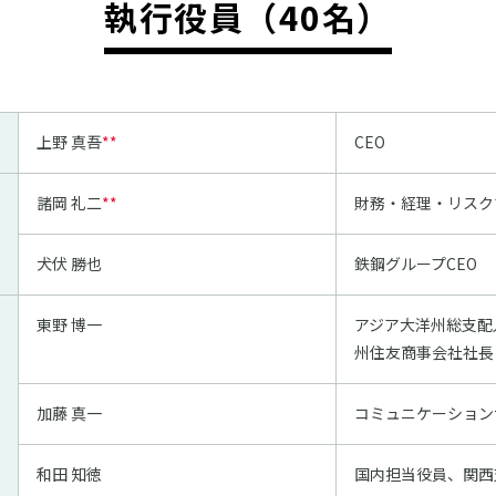
執行役員（40名）
上野 真吾
**
CEO
諸岡 礼二
**
財務・経理・リスク
犬伏 勝也
鉄鋼グループCEO
東野 博一
アジア大洋州総支配
州住友商事会社社長
加藤 真一
コミュニケーション
和田 知徳
国内担当役員、関西