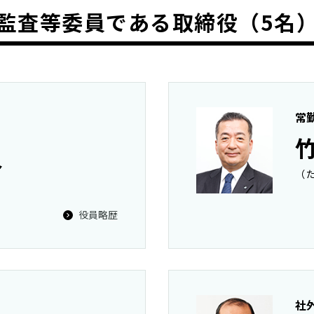
監査等委員である取締役（5名
常
介
（
役員略歴
社