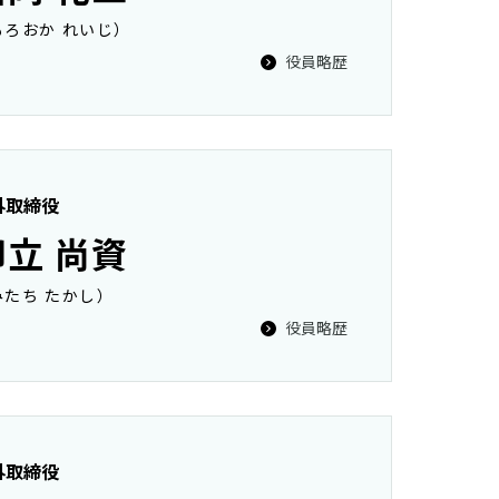
もろおか れいじ）
役員略歴
外取締役
御立 尚資
みたち たかし）
役員略歴
外取締役