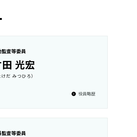
）
勤監査等委員
竹田 光宏
たけだ みつひろ）
役員略歴
外監査等委員