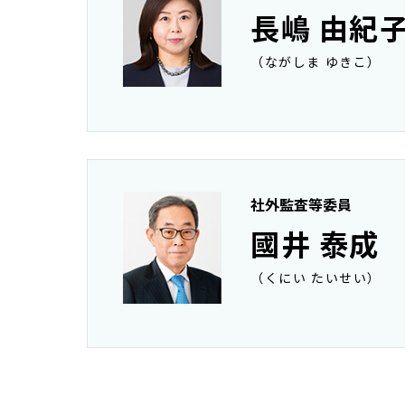
長嶋 由紀
（ながしま ゆきこ）
社外監査等委員
國井 泰成
（くにい たいせい）