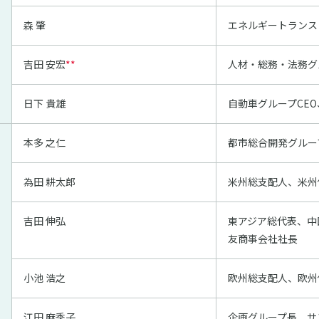
森 肇
エネルギートランス
吉田 安宏
**
人材・総務・法務グル
日下 貴雄
自動車グループCEO
本多 之仁
都市総合開発グルー
為田 耕太郎
米州総支配人、米州
吉田 伸弘
東アジア総代表、中
友商事会社社長
小池 浩之
欧州総⽀配⼈、欧州
江田 麻季子
企画グループ長、サス