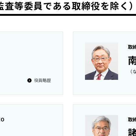
監査等委員である取締役を除く）
取
）
（
役員略歴
EO
取