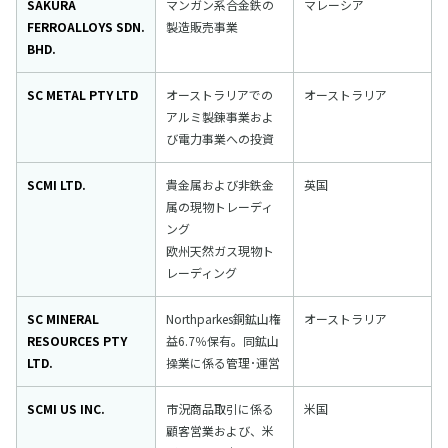
SAKURA
マンガン系合金鉄の
マレーシア
FERROALLOYS SDN.
製造販売事業
BHD.
SC METAL PTY LTD
オーストラリアでの
オーストラリア
アルミ製錬事業およ
び電力事業への投資
SCMI LTD.
貴金属および非鉄金
英国
属の現物トレーディ
ング
欧州天然ガス現物ト
レーディング
SC MINERAL
Northparkes銅鉱山権
オーストラリア
RESOURCES PTY
益6.7％保有。同鉱山
LTD.
操業に係る管理･運営
SCMI US INC.
市況商品取引に係る
米国
顧客営業および、米