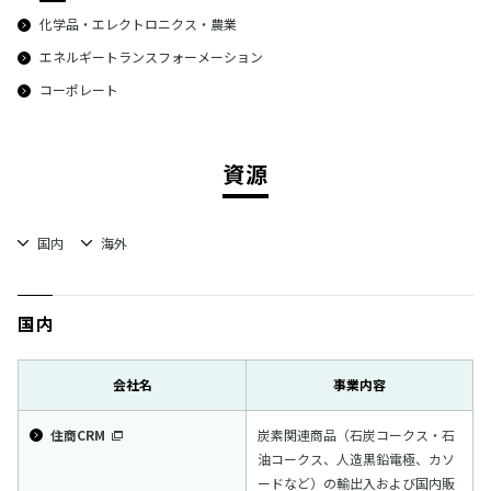
化学品・エレクトロニクス・農業
エネルギートランスフォーメーション
コーポレート
資源
国内
海外
国内
会社名
事業内容
住商CRM
炭素関連商品（石炭コークス・石
油コークス、人造黒鉛電極、カソ
ードなど）の輸出入および国内販