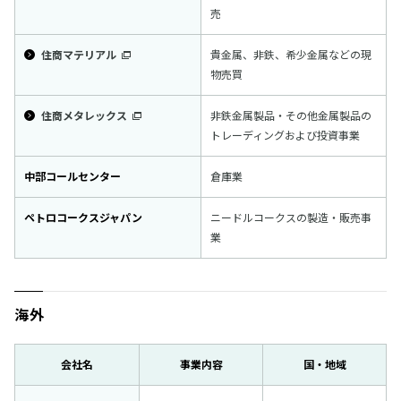
売
住商マテリアル
貴金属、非鉄、希少金属などの現
物売買
住商メタレックス
非鉄金属製品・その他金属製品の
トレーディングおよび投資事業
中部コールセンター
倉庫業
ペトロコークスジャパン
ニードルコークスの製造・販売事
業
海外
会社名
事業内容
国・地域