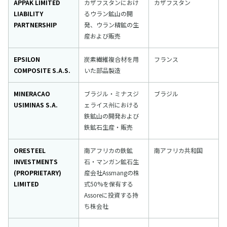
APPAK LIMITED
カザフスタンにおけ
カザフスタン
LIABILITY
るウラン鉱山の開
PARTNERSHIP
発、ウラン精鉱の生
産および販売
EPSILON
炭素繊維複合材を用
フランス
COMPOSITE S.A.S.
いた部品製造
MINERACAO
ブラジル・ミナスジ
ブラジル
USIMINAS S.A.
ェライス州における
鉄鉱山の開発および
鉄鉱石生産・販売
ORESTEEL
南アフリカの鉄鉱
南アフリカ共和国
INVESTMENTS
石・マンガン鉱石生
(PROPRIETARY)
産会社Assmangの株
LIMITED
式50%を保有する
Assoreに投資する持
ち株会社