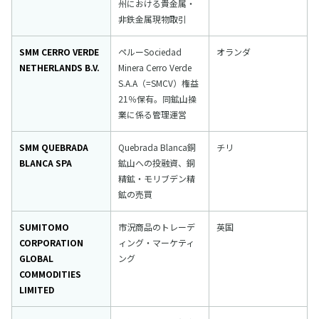
州における貴金属・
非鉄金属現物取引
SMM CERRO VERDE
ペルーSociedad
オランダ
NETHERLANDS B.V.
Minera Cerro Verde
S.A.A（=SMCV）権益
21％保有。同鉱山操
業に係る管理運営
SMM QUEBRADA
Quebrada Blanca銅
チリ
BLANCA SPA
鉱山への投融資、銅
精鉱・モリブデン精
鉱の売買
SUMITOMO
市況商品のトレーデ
英国
CORPORATION
ィング・マーケティ
GLOBAL
ング
COMMODITIES
LIMITED