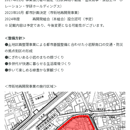
レーション・学研ホールディングス）
2023年10月
都市計画決定（市街地再開発事業）
2024年度
再開発組合（本組合）設立認可（予定）
※ 記載内容は予定であり、今後変更となる可能性がございます。
＜整備方針＞
●土地区画整理事業による都市基盤整備と合わせた小岩駅南口の交通・防災
の拠点街区の形成
●にぎわいある小岩のまちの顔づくり
●多世代が快適に暮らせる生活環境づくり
●歩いて楽しめる緑豊かな景観づくり
＜市街地再開発事業の施行区域＞