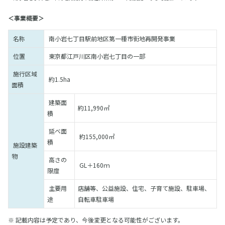
＜事業概要＞
名称
南小岩七丁目駅前地区第一種市街地再開発事業
位置
東京都江戸川区南小岩七丁目の一部
施行区域
約1.5ha
面積
建築面
約11,990㎡
積
延べ面
約155,000㎡
積
施設建築
物
高さの
GL＋160ｍ
限度
主要用
店舗等、公益施設、住宅、子育て施設、駐車場、
途
自転車駐車場
※ 記載内容は予定であり、今後変更となる可能性がございます。