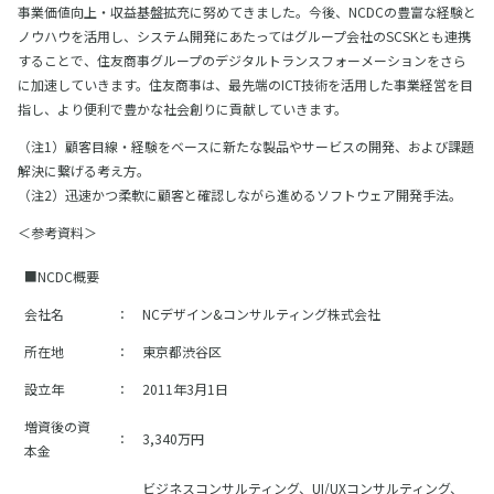
事業価値向上・収益基盤拡充に努めてきました。今後、NCDCの豊富な経験と
ノウハウを活用し、システム開発にあたってはグループ会社のSCSKとも連携
することで、住友商事グループのデジタルトランスフォーメーションをさら
に加速していきます。住友商事は、最先端のICT技術を活用した事業経営を目
指し、より便利で豊かな社会創りに貢献していきます。
（注1）顧客目線・経験をベースに新たな製品やサービスの開発、および課題
解決に繋げる考え方。
（注2）迅速かつ柔軟に顧客と確認しながら進めるソフトウェア開発手法。
＜参考資料＞
■NCDC概要
会社名
：
NCデザイン&コンサルティング株式会社
所在地
：
東京都渋谷区
設立年
：
2011年3月1日
増資後の資
：
3,340万円
本金
ビジネスコンサルティング、UI/UXコンサルティング、