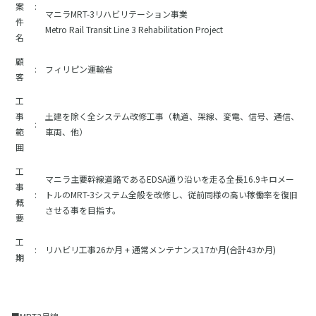
案
:
マニラMRT-3リハビリテーション事業
件
Metro Rail Transit Line 3 Rehabilitation Project
名
顧
:
フィリピン運輸省
客
工
事
土建を除く全システム改修工事（軌道、架線、変電、信号、通信、
:
範
車両、他）
囲
工
マニラ主要幹線道路であるEDSA通り沿いを走る全長16.9キロメー
事
:
トルのMRT-3システム全般を改修し、従前同様の高い稼働率を復旧
概
させる事を目指す。
要
工
:
リハビリ工事26か月 + 通常メンテナンス17か月(合計43か月)
期