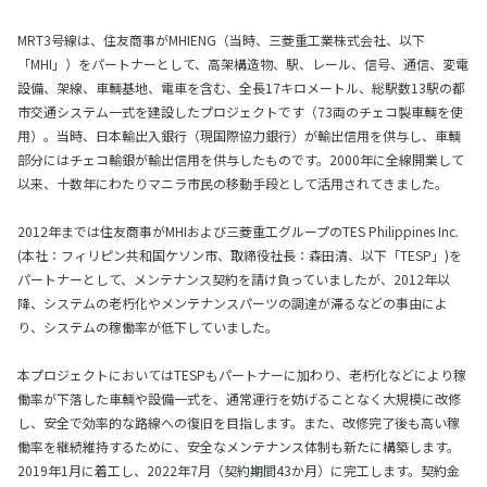
MRT3号線は、住友商事がMHIENG（当時、三菱重工業株式会社、以下
「MHI」）をパートナーとして、高架構造物、駅、レール、信号、通信、変電
設備、架線、車輌基地、電車を含む、全長17キロメートル、総駅数13駅の都
市交通システム一式を建設したプロジェクトです（73両のチェコ製車輌を使
用）。当時、日本輸出入銀行（現国際協力銀行）が輸出信用を供与し、車輌
部分にはチェコ輸銀が輸出信用を供与したものです。2000年に全線開業して
以来、十数年にわたりマニラ市民の移動手段として活用されてきました。
2012年までは住友商事がMHIおよび三菱重工グループのTES Philippines Inc.
(本社：フィリピン共和国ケソン市、取締役社長：森田清、以下「TESP」)を
パートナーとして、メンテナンス契約を請け負っていましたが、2012年以
降、システムの老朽化やメンテナンスパーツの調達が滞るなどの事由によ
り、システムの稼働率が低下していました。
本プロジェクトにおいてはTESPもパートナーに加わり、老朽化などにより稼
働率が下落した車輌や設備一式を、通常運行を妨げることなく大規模に改修
し、安全で効率的な路線への復旧を目指します。また、改修完了後も高い稼
働率を継続維持するために、安全なメンテナンス体制も新たに構築します。
2019年1月に着工し、2022年7月（契約期間43か月）に完工します。契約金