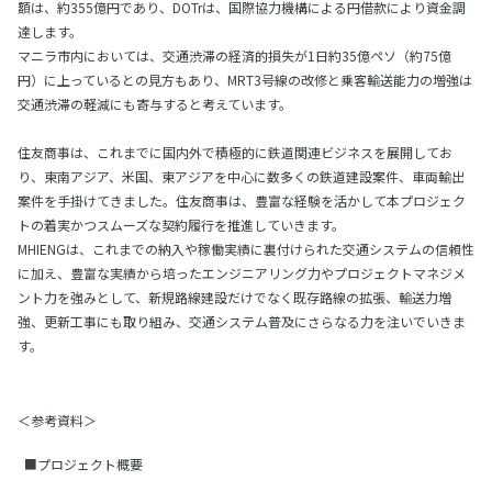
額は、約355億円であり、DOTrは、国際協力機構による円借款により資金調
達します。
マニラ市内においては、交通渋滞の経済的損失が1日約35億ペソ（約75億
円）に上っているとの見方もあり、MRT3号線の改修と乗客輸送能力の増強は
交通渋滞の軽減にも寄与すると考えています。
住友商事は、これまでに国内外で積極的に鉄道関連ビジネスを展開してお
り、東南アジア、米国、東アジアを中心に数多くの鉄道建設案件、車両輸出
案件を手掛けてきました。住友商事は、豊富な経験を活かして本プロジェク
トの着実かつスムーズな契約履行を推進していきます。
MHIENGは、これまでの納入や稼働実績に裏付けられた交通システムの信頼性
に加え、豊富な実績から培ったエンジニアリング力やプロジェクトマネジメ
ント力を強みとして、新規路線建設だけでなく既存路線の拡張、輸送力増
強、更新工事にも取り組み、交通システム普及にさらなる力を注いでいきま
す。
＜参考資料＞
■プロジェクト概要