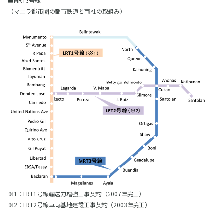
■MRT3号線
（マニラ都市圏の都市鉄道と両社の取組み）
※1：LRT1号線輸送力増強工事契約（2007年完工）
※2：LRT2号線車両基地建設工事契約（2003年完工）