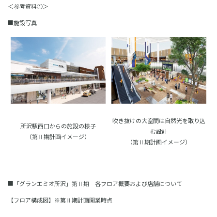
＜参考資料①＞
■施設写真
吹き抜けの大空間は自然光を取り込
所沢駅西口からの施設の様子
む設計
（第Ⅱ期計画イメージ）
（第Ⅱ期計画イメージ）
■「グランエミオ所沢」第Ⅱ期 各フロア概要および店舗について
【フロア構成図】※第Ⅱ期計画開業時点