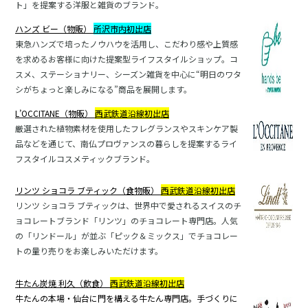
ト」を提案する洋服と雑貨のブランド。
ハンズ
ビー（物販）
所沢市内初出店
東急ハンズで培ったノウハウを活用し、こだわり感や上質感
を求めるお客様に向けた提案型ライフスタイルショップ。コ
スメ、ステーショナリー、シーズン雑貨を中心に“明日のワタ
シがちょっと楽しみになる”商品を展開します。
L’OCCITANE
（物販）
西武鉄道沿線初出店
厳選された植物素材を使用したフレグランスやスキンケア製
品などを通じて、南仏プロヴァンスの暮らしを提案するライ
フスタイルコスメティックブランド。
リンツ
ショコラ
ブティック（食物販）
西武鉄道沿線初出店
リンツ ショコラ ブティックは、世界中で愛されるスイスのチ
ョコレートブランド「リンツ」のチョコレート専門店。人気
の「リンドール」が並ぶ「ピック＆ミックス」でチョコレー
トの量り売りをお楽しみいただけます。
牛たん炭焼 利久（飲食）
西武鉄道沿線初出店
牛たんの本場・仙台に門を構える牛たん専門店。手づくりに