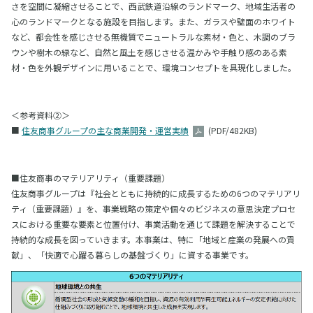
さを空間に凝縮させることで、西武鉄道沿線のランドマーク、地域生活者の
心のランドマークとなる施設を目指します。また、ガラスや壁面のホワイト
など、都会性を感じさせる無機質でニュートラルな素材・色と、木調のブラ
ウンや樹木の緑など、自然と風土を感じさせる温かみや手触り感のある素
材・色を外観デザインに用いることで、環境コンセプトを具現化しました。
＜参考資料②＞
■
住友商事グループの主な商業開発・運営実績
(PDF/482KB)
■住友商事のマテリアリティ（重要課題）
住友商事グループは『社会とともに持続的に成長するための6つのマテリアリ
ティ（重要課題）』を、事業戦略の策定や個々のビジネスの意思決定プロセ
スにおける重要な要素と位置付け、事業活動を通じて課題を解決することで
持続的な成長を図っていきます。本事業は、特に「地域と産業の発展への貢
献」、「快適で心躍る暮らしの基盤づくり」に資する事業です。