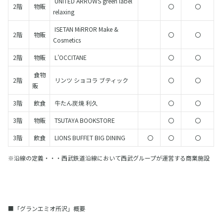
UNITED ARROWS green label
2階
物販
〇
〇
relaxing
ISETAN MiRROR Make &
2階
物販
〇
〇
Cosmetics
2階
物販
L’OCCITANE
〇
〇
食物
2階
リンツ ショコラ ブティック
〇
〇
販
3階
飲食
牛たん炭焼 利久
〇
〇
3階
物販
TSUTAYA BOOKSTORE
〇
〇
3階
飲食
LIONS BUFFET BIG DINING
〇
〇
〇
※沿線の定義・・・西武鉄道沿線において西武グループが運営する商業施設
■「グランエミオ所沢」概要