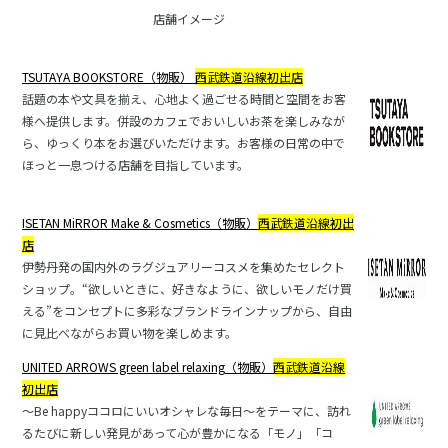
店舗イメージ
TSUTAYA
BOOKSTORE
（物販）
西武鉄道沿線初出店
話題の本や文具を揃え、心地よく過ごせる時間と空間をお客
様へ提供します。併設のカフェでおいしいお茶を楽しみなが
ら、ゆっくり本をお選びいただけます。お客様の日常の中で
ほっと一息つける店舗を目指しています。
ISETAN MiRROR Make & Cosmetics
（物販）
西武鉄道沿線初出
店
伊勢丹発の国内外のラグジュアリーコスメを集めたセレクト
ショップ。“欲しいときに、好きなように、欲しいモノだけ買
える”をコンセプトに多彩なブランドラインナップから、自由
に見比べながらお買い物を楽しめます。
UNITED ARROWS green label relaxing
（物販）
西武鉄道沿線
初出店
～Be happyココロにいいオシャレな毎日～をテーマに、訪れ
るたびに新しい発見があって心が豊かになる「モノ」「コ