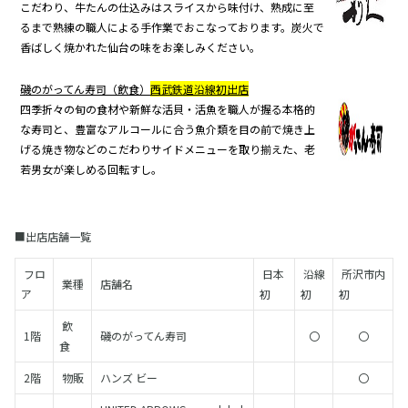
こだわり、
牛たんの仕込みはスライスから味付け、熟成に至
るまで熟練の職人に
よる手作業でおこなっております。炭火で
香ばしく焼かれた仙台の味をお楽しみください。
磯のがってん寿司（飲食）
西武鉄道沿線初出店
四季折々の旬の食材や新鮮な活貝・活魚を職人が握る本格的
な寿司と、
豊富なアルコールに合う魚介類を目の前で焼き上
げる焼き物などの
こだわりサイドメニューを取り揃えた、老
若男女が楽しめる回転すし。
■出店店舗一覧
フロ
日本
沿線
所沢市内
業種
店舗名
ア
初
初
初
飲
1階
磯のがってん寿司
〇
〇
食
2階
物販
ハンズ ビー
〇