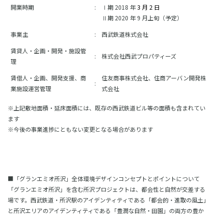
開業時期
:
Ⅰ期 2018 年
3 月 2 日
Ⅱ期 2020 年 9 月上旬（予定）
事業主
:
西武鉄道株式会社
賃貸人・企画・開発・施設管
:
株式会社西武プロパティーズ
理
賃借人・企画、開発支援、商
住友商事株式会社、住商アーバン開発株
:
業施設運営管理
式会社
※上記敷地面積・延床面積には、既存の西武鉄道ビル等の面積も含まれてい
ます
※今後の事業進捗にともない変更となる場合があります
■「グランエミオ所沢」全体環境デザインコンセプトとポイントについて
「グランエミオ所沢」を含む所沢プロジェクトは、都会性と自然が交差する
場です。西武鉄道・所沢駅のアイデンティティである「都会的・進取の風土」
と所沢エリアのアイデンティティである「豊潤な自然・田園」の両方の豊か