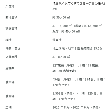
埼玉県所沢市くすのき台一丁目
14
番地
所在地
:
5
他
敷地面積
:
約 39,400 ㎡
約 116,000 ㎡ （増築：約 66,600 ㎡、
延床面積
:
既存：約 49,400 ㎡）
構造
:
鉄骨造
階数・高さ
:
地上 5 階・地下 2 階 最高高さ 29.65ｍ
店舗面積
:
約 18,500 ㎡
127店舗
（予定）
（Ⅰ期：77 店舗、Ⅱ
店舗数
:
期：50 店舗
予定
）
494台
（予定）
（Ⅰ期：374 台、Ⅱ期：
駐車場
:
120 台
予定
）
1,599台
（予定）
（Ⅰ期：829 台、Ⅱ
駐輪場
:
期：770 台
予定
）
工期
:
2016 年 8 月～2020 年 6 月（予定）