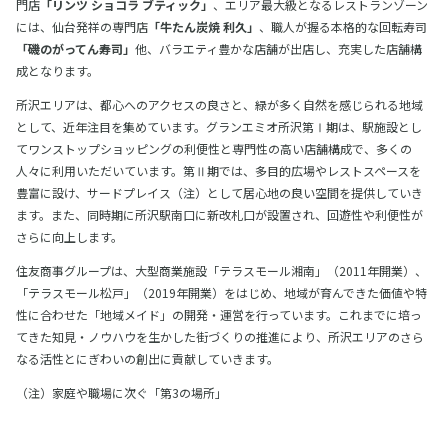
門店
「リンツ ショコラ ブティック」
、エリア最大級となるレストランゾーン
には、仙台発祥の専門店
「牛たん炭焼 利久」
、職人が握る本格的な回転寿司
「磯のがってん寿司」
他、バラエティ豊かな店舗が出店し、充実した店舗構
成となります。
所沢エリアは、都心へのアクセスの良さと、緑が多く自然を感じられる地域
として、近年注目を集めています。グランエミオ所沢第Ⅰ期は、駅施設とし
てワンストップショッピングの利便性と専門性の高い店舗構成で、多くの
人々に利用いただいています。第Ⅱ期では、多目的広場やレストスペースを
豊富に設け、サードプレイス（注）として居心地の良い空間を提供していき
ます。また、同時期に所沢駅南口に新改札口が設置され、回遊性や利便性が
さらに向上します。
住友商事グループは、大型商業施設「テラスモール湘南」（2011年開業）、
「テラスモール松戸」（2019年開業）をはじめ、地域が育んできた価値や特
性に合わせた「地域メイド」の開発・運営を行っています。これまでに培っ
てきた知見・ノウハウを生かした街づくりの推進により、所沢エリアのさら
なる活性とにぎわいの創出に貢献していきます。
（注）家庭や職場に次ぐ「第3の場所」