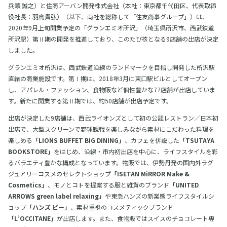
兵頭 誠之）と住商アーバン開発株式会社（本社：東京都千代田区、代表取締
役社長：羽鳥貴弘）（以下、両社を総称して「住友商事グループ」）は、
2020年9月上旬開業予定の「グランエミオ所沢」（埼玉県所沢市、西武鉄道
所沢駅）第Ⅱ期の開発を推進しており、このたび核となる9店舗の出店が決定
しました。
グランエミオ所沢は、西武鉄道沿線のランドマークを目指し開発した所沢駅
直結の商業施設です。第Ⅰ期は、2018年3月に東口駅ビルとしてオープン
し、アパレル・ファッション、食物販など個性豊かな77店舗が出店していま
す。新たに開業する第Ⅱ期では、約50店舗が出店予定です。
出店が決定した9店舗は、西武ライオンズとして初の公認レストラン／日本初
出店で、大型スクリーンで野球観戦を楽しみながら素材にこだわった料理を
楽しめる
「LIONS BUFFET BIG DINING」
、カフェを併設した
「TSUTAYA
BOOKSTORE」
をはじめ、沿線・市内初出店を中心に、ライフスタイルを彩
るバラエティ豊かな構成となっています。物販では、伊勢丹発の国内外ラグ
ジュアリーコスメのセレクトショップ
「ISETAN MiRROR Make &
Cosmetics」
、モノとコトを提案する服と雑貨のブランド
「UNITED
ARROWS green label relaxing」
や東急ハンズの新業態ライフスタイルシ
ョップ
「ハンズ ビー」
、素材重視のコスメティックブランド
「L’OCCITANE」
が出店します。また、食物販ではスイスのチョコレート専