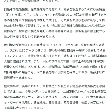
とに合意し、今般契約締結に至りました。
自動車や建設機械、産業機械等の分野では、部品を製造するために砂型鋳造
（注1）が幅広く用いられています。砂型鋳造では、部品の形状を転写するた
めの原型を木や樹脂等を切削して成形し、その原型の形状を砂に転写して固
めた砂型を用いて製造しています。特に形状が複雑な自動車エンジン部品の
試作品や、型が古く製造が難しい補修部品等の場合、原型製造に数週間から
数か月を要するという課題があります。
木村鋳造所が導入した砂型積層3Dプリンター（注2）は、原型の製造を省略
し、入力した3Dデータに基づき、薄い砂の層に樹脂を一層ずつ塗布して積層
することにより、直接砂型を成形するため、砂型は1日で完成し、製品納期は
大幅に短縮されます。また、一回のプロセスで数十個以上の砂型を同時成形
可能という利点もあります。木村鋳造所は、溶解温度が1,400度を超える鉄系
材料を用いた場合でも、砂の膨張を抑える技術を確立しており、製品形状に
悪影響を与えません。
住友商事は、長年にわたり、木村鋳造所が製造する鋳造品の海外販売を手掛
けてきました。今般のKFAへの出資を通じ、住友商事グループ内の自動車部品
製造事業等とのシナジー効果を狙うほか、これまで構築してきた海外顧客ネ
ットワークを活用し、建設機械、農業機械、産業機械等、幅広い分野におけ
る事業拡大を狙っていきます。