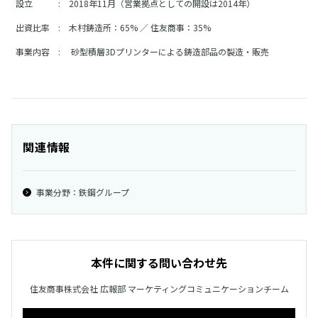
設立
:
2018年11月（営業拠点としての開設は2014年）
出資比率
:
木村鋳造所：65% ／ 住友商事：35%
事業内容
:
砂型積層3Dプリンターによる鋳造部品の製造・販売
関連情報
事業分野：鉄鋼グループ
本件に関する問い合わせ先
住友商事株式会社 広報部 マーケティングコミュニケーションチーム