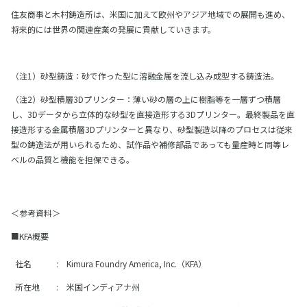
住友商事と木村鋳造所は、米国に加えて欧州やアジア地域での展開も進め、
将来的には世界の関連産業の発展に貢献していきます。
（注1）砂型鋳造：砂で作った型に溶融金属を流し込み成型する鋳造法。
（注2）砂型積層3Dプリンター：薄い砂の層の上に樹脂等を一層ずつ積層
し、3Dデータから立体的な砂型を直接造形する3Dプリンター。最終製品を直
接造形する金属積層3Dプリンターと異なり、砂型製造以降のプロセスは従来
型の鋳造法が用いられるため、試作品や補修部品であっても量産時と同等レ
ベルの品質と機能を担保できる。
＜参考資料＞
■KFA概要
社名
:
Kimura Foundry America, Inc.（KFA）
所在地
:
米国インディアナ州