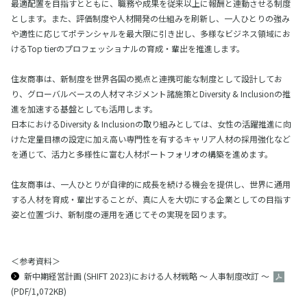
最適配置を目指すとともに、職務や成果を従来以上に報酬と連動させる制度
とします。また、評価制度や人材開発の仕組みを刷新し、一人ひとりの強み
や適性に応じてポテンシャルを最大限に引き出し、多様なビジネス領域にお
けるTop tierのプロフェッショナルの育成・輩出を推進します。
住友商事は、新制度を世界各国の拠点と連携可能な制度として設計してお
り、グローバルベースの人材マネジメント諸施策とDiversity & Inclusionの推
進を加速する基盤としても活用します。
日本におけるDiversity & Inclusionの取り組みとしては、女性の活躍推進に向
けた定量目標の設定に加え高い専門性を有するキャリア人材の採用強化など
を通じて、活力と多様性に富む人材ポートフォリオの構築を進めます。
住友商事は、一人ひとりが自律的に成長を続ける機会を提供し、世界に通用
する人材を育成・輩出することが、真に人を大切にする企業としての目指す
姿と位置づけ、新制度の運用を通じてその実現を図ります。
＜参考資料＞
新中期経営計画 (SHIFT 2023)における人材戦略 ～ 人事制度改訂 ～
(PDF/1,072KB)