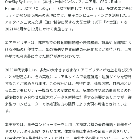
OneSky Systems, Inc.（本社：米国ペンシルヴァニア州、CEO：Robert
Hammett、以下「OneSky」）（以下総称して「3者」）は、多数のエアモビ
リティが飛び交う未来の実現に向け、量子コンピューティングを活用したリ
アルタイム三次元交通（注）制御に関する実証実験（以下「本実証」）を
2021年6月から12月にかけて実施します。
エアモビリティは、都市部での移動時間短縮や渋滞解消、離島や山間部にお
ける移動の利便性向上、緊急搬送や物資輸送の迅速化などが期待され、世界
各地で社会実装に向けた開発が進む分野です。
2030年代後半には、多数の大小さまざまなエアモビリティが地上を飛び交う
ことが想定され、その実現にはリアルタイムで最適航路・運航ダイヤを管制
することが求められます。この設計には、飛行性能、積載内容、目的地とい
ったエアモビリティ一機当たりの変数に加え、気象条件や緊急事態などの外
部変数を組み合わせた膨大なデータを瞬時に計算する必要がありますが、従
来型のコンピューターでは処理能力の限界により実現不可能とされていま
す。
本実証では、量子コンピューターを活用して複数台機の最適航路・運航ダイ
ヤのリアルタイム設計を行います。住友商事は本実証の企画・運営を行い、
OneSkyの無人機管制システムに対して、東北大学の量子コンピューティング