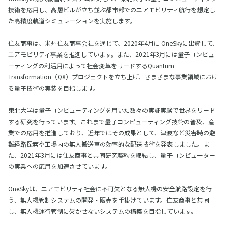
技術を応用し、高層ビルが立ち並ぶ都市部でのエアモビリティ航行を想定し
た高精度軌道シミュレーションを実施します。
住友商事は、米州住友商事会社を通じて、2020年4月に OneSkyに出資して、
エアモビリティ事業を推進しています。また、2021年3月には量子コンピュ
ーティングの利活用によって社会変革をリードするQuantum
Transformation（QX）プロジェクトを立ち上げ、さまざまな事業領域におけ
る量子技術の実装を目指します。
東北大学は量子コンピューティングを用いた数々の実証実験で世界をリード
する研究を行っています。これまで量子コンピューティング技術の普及、産
業での応用を推進しており、近年ではその成果として、津波など災害時の避
難経路探索や工場内の無人搬送車の効率的な配送技術を発表しました。ま
た、2021年3月には住友商事と共同研究契約を締結し、量子コンピューター
の実業への応用を加速させています。
OneSkyは、エアモビリティ社会に不可欠となる無人機の安全航路設定を行
う、無人機管制システムの開発・販売を手掛けています。住友商事と共同
し、無人機運行管制に欠かせないシステムの構築を目指しています。