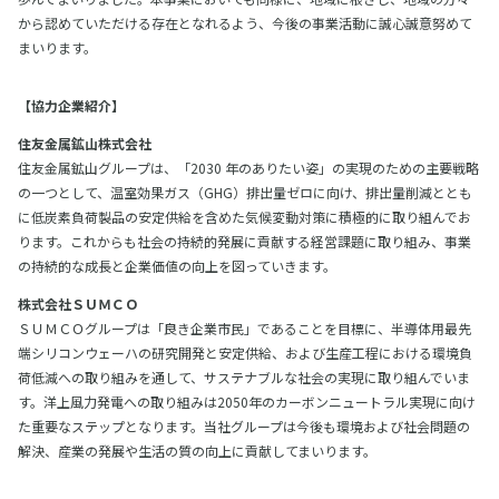
から認めていただける存在となれるよう、今後の事業活動に誠心誠意努めて
まいります。
【協力企業紹介】
住友金属鉱山株式会社
住友金属鉱山グループは、「2030 年のありたい姿」の実現のための主要戦略
の一つとして、温室効果ガス（GHG）排出量ゼロに向け、排出量削減ととも
に低炭素負荷製品の安定供給を含めた気候変動対策に積極的に取り組んでお
ります。これからも社会の持続的発展に貢献する経営課題に取り組み、事業
の持続的な成長と企業価値の向上を図っていきます。
株式会社ＳＵＭＣＯ
ＳＵＭＣＯグループは「良き企業市民」であることを目標に、半導体用最先
端シリコンウェーハの研究開発と安定供給、および生産工程における環境負
荷低減への取り組みを通して、サステナブルな社会の実現に取り組んでいま
す。洋上風力発電への取り組みは2050年のカーボンニュートラル実現に向け
た重要なステップとなります。当社グループは今後も環境および社会問題の
解決、産業の発展や生活の質の向上に貢献してまいります。