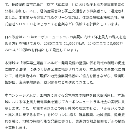
て、長崎県西海市江島沖（以下「本海域」）における洋上風力発電事業者の
公募に参加し、本日、経済産業省及び国土交通省より事業者として選定され
ました。本事業から発電されるグリーン電力は、住友金属鉱山株式会社、株
式会社ＳＵＭＣＯをはじめとする企業などに供給する計画としています。
日本政府は2050年カーボンニュートラルの実現に向けて洋上風力の導入を進
める方針を掲げており、2030年までに1,000万kW、2040年までに3,000万
kW～4,500万kWを目標として設定しています。
本海域は「海洋再生可能エネルギー発電設備の整備に係る海域の利用の促進
に関する法律」に基づく促進区域に指定されており、本海域での事業化に向
けて、地元自治体のご理解と地元漁業関係者のご協力を頂きながら、環境影
響評価、海底地盤調査、風況調査などを進めてきました。
本コンソーシアムは、国内外における発電事業の知見を最大限活用し、本海
域における洋上風力発電事業を通じてカーボンニュートラル社会の実現に貢
献します。また、地域の皆さまとの共存共栄の理念のもと、「みらいえの島
～風と共に奏でる未来～」をビジョンに掲げ、離島振興、地域振興、漁業振
興を軸に、地域の持続可能な発展に寄与し、先進的な離島振興モデルの構築
を実現します。