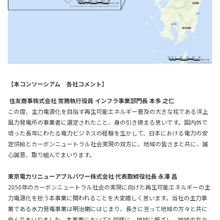
【本コンソーシアム 各社コメント】
住友商事株式会社 常務執行役員 インフラ事業部門長 本多 之仁
この度、主力電源化を目指す再生可能エネルギー普及の大きな柱である洋上
風力発電所の事業者に選定されたこと、身の引き締まる思いです。国内外で
培った長年にわたる電力ビジネスの経験を生かして、日本における電力の安
定供給とカーボンニュートラル社会実現の双方に、地域の皆さまと共に、誠
心誠意、取り組んでまいります。
東京電力リニューアブルパワー株式会社 代表取締役社長 永澤 昌
2050年のカーボンニュートラル社会の実現に向けた再生可能エネルギーの主
力電源化を担う本事業に関われることを大変嬉しく思います。当社の主力事
業である水力発電事業は明治期にはじまり、長きに亘って地域の方々と共に
歩んでまいりました。本事業においても同様に、地域に根ざし、地域の方々