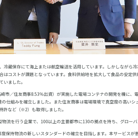
、冷蔵保存にて海上または航空輸送を活用しています。しかしながら冷
合はコストが課題となっています。食料供給地を拡大して食品の安定供
ていました。
馬県高崎市／住友商事8.53％出資）が実施した電場コンテナの開発を機に
調達の仕組みを確立しました。また住友商事は電場環境で真空度の高いシ
特許など（※2）も取得しました。
型物流を行う企業で、100以上の主要都市に130の拠点を持ち、グロー
鮮度保持物流の新しいスタンダードの確立を目指します。本サービスが