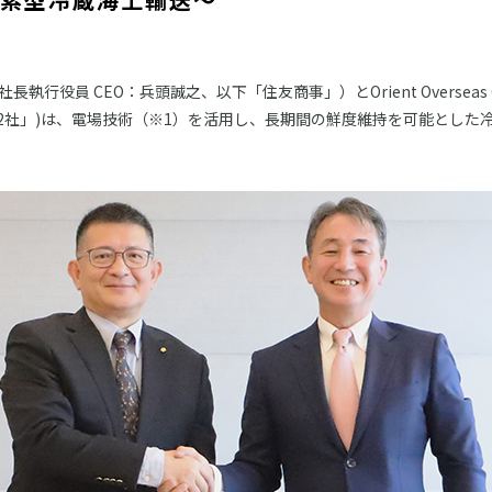
 CEO：兵頭誠之、以下「住友商事」）とOrient Overseas Cont
下総称して「2社」)は、電場技術（※1）を活用し、長期間の鮮度維持を可能