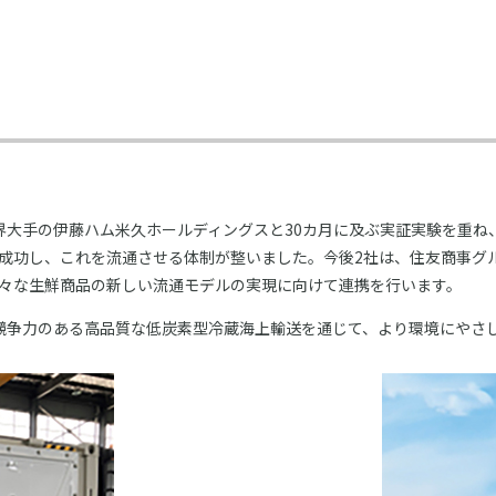
界大手の伊藤ハム米久ホールディングスと30カ月に及ぶ実証実験を重ね
成功し、これを流通させる体制が整いました。今後2社は、住友商事グ
々な生鮮商品の新しい流通モデルの実現に向けて連携を行います。
競争力のある高品質な低炭素型冷蔵海上輸送を通じて、より環境にやさ