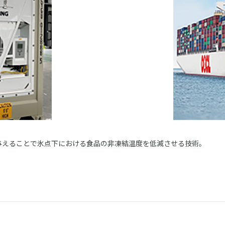
に与えることで氷点下における食品の非凍結温度を低減させる技術。