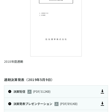
2020
2019
2018
2017
2016
2018年度通期
2015
2014
通期決算発表（2019年5月9日）
2013
決算短信
(PDF/312KB)
2012
決算発表プレゼンテーション
(PDF/891KB)