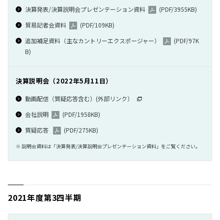
決算発表/決算説明会プレゼンテーション資料
(PDF/3955KB)
2020
貿易記者会資料
(PDF/109KB)
2019
追加補足資料（主なカントリーエクスポージャー）
(PDF/97K
B)
2018
決算説明会（2022年5月11日）
2017
動画配信（質疑応答含む）(外部リンク）
2016
会社説明
(PDF/1958KB)
質疑応答
(PDF/275KB)
2015
※ 説明会資料は「決算発表/決算説明会プレゼンテーション資料」をご覧ください。
2014
2013
2021年度第3四半期
2012