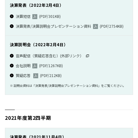
2011
決算発表（2022年2月4日）
決算短信
(PDF/301KB)
バックナンバー
決算発表/決算説明会プレゼンテーション資料
(PDF/2754KB)
決算説明会（2022年2月4日）
音声配信（質疑応答含む）(外部リンク）
会社説明
(PDF/1267KB)
質疑応答
(PDF/212KB)
※ 説明会資料は「決算発表/決算説明会プレゼンテーション資料」をご覧ください。
2021年度第2四半期
決算発表（2021年11月4日）