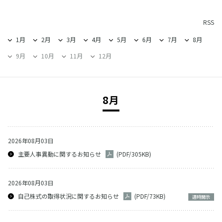
2023年
RSS
2022年
1月
2月
3月
4月
5月
6月
7月
8月
2021年
9月
10月
11月
12月
2020年
2019年
8月
2018年
2026年08月03日
2017年
主要人事異動に関するお知らせ
(PDF/305KB)
2016年
2026年08月03日
2015年
自己株式の取得状況に関するお知らせ
(PDF/73KB)
適時開示
2014年