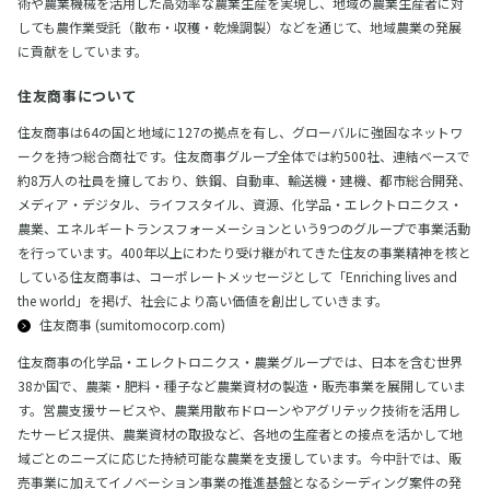
術や農業機械を活用した高効率な農業生産を実現し、地域の農業生産者に対
しても農作業受託（散布・収穫・乾燥調製）などを通じて、地域農業の発展
に貢献をしています。
住友商事について
住友商事は64の国と地域に127の拠点を有し、グローバルに強固なネットワ
ークを持つ総合商社です。住友商事グループ全体では約500社、連結ベースで
約8万人の社員を擁しており、鉄鋼、自動車、輸送機・建機、都市総合開発、
メディア・デジタル、ライフスタイル、資源、化学品・エレクトロニクス・
農業、エネルギートランスフォーメーションという9つのグループで事業活動
を行っています。400年以上にわたり受け継がれてきた住友の事業精神を核と
している住友商事は、コーポレートメッセージとして「Enriching lives and
the world」を掲げ、社会により高い価値を創出していきます。
住友商事 (sumitomocorp.com)
住友商事の化学品・エレクトロニクス・農業グループでは、日本を含む世界
38か国で、農薬・肥料・種子など農業資材の製造・販売事業を展開していま
す。営農支援サービスや、農業用散布ドローンやアグリテック技術を活用し
たサービス提供、農業資材の取扱など、各地の生産者との接点を活かして地
域ごとのニーズに応じた持続可能な農業を支援しています。今中計では、販
売事業に加えてイノベーション事業の推進基盤となるシーディング案件の発