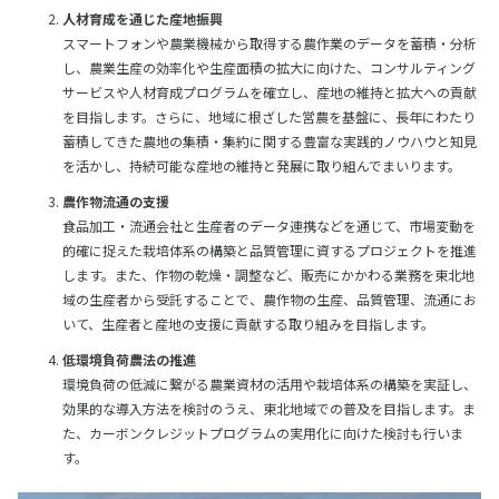
人材育成を通じた産地振興
スマートフォンや農業機械から取得する農作業のデータを蓄積・分析
し、農業生産の効率化や生産面積の拡大に向けた、コンサルティング
サービスや人材育成プログラムを確立し、産地の維持と拡大への貢献
を目指します。さらに、地域に根ざした営農を基盤に、長年にわたり
蓄積してきた農地の集積・集約に関する豊富な実践的ノウハウと知見
を活かし、持続可能な産地の維持と発展に取り組んでまいります。
農作物流通の支援
食品加工・流通会社と生産者のデータ連携などを通じて、市場変動を
的確に捉えた栽培体系の構築と品質管理に資するプロジェクトを推進
します。また、作物の乾燥・調整など、販売にかかわる業務を東北地
域の生産者から受託することで、農作物の生産、品質管理、流通にお
いて、生産者と産地の支援に貢献する取り組みを目指します。
低環境負荷農法の推進
環境負荷の低減に繋がる農業資材の活用や栽培体系の構築を実証し、
効果的な導入方法を検討のうえ、東北地域での普及を目指します。ま
た、カーボンクレジットプログラムの実用化に向けた検討も行いま
す。