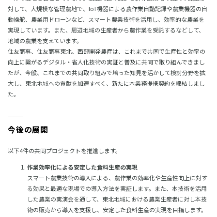
対して、大規模な管理農地で、IoT機器による農作業自動記録や農業機器の自
動操舵、農業用ドローンなど、スマート農業技術を活用し、効率的な農業を
実現しています。また、周辺地域の生産者から農作業を受託するなどして、
地域の農業を支えています。
住友商事、住友商事東北、西部開発農産は、これまで共同で生産性と効率の
向上に繋がるデジタル・省人化技術の実証と普及に共同で取り組んできまし
たが、今般、これまでの共同取り組みで培った知見を活かして検討分野を拡
大し、東北地域への貢献を加速すべく、新たに本業務提携契約を締結しまし
た。
今後の展開
以下4件の共同プロジェクトを推進します。
作業効率化による安定した食料生産の実現
スマート農業技術の導入による、農作業の効率化や生産性向上に対す
る効果と最適な現場での導入方法を実証します。また、本技術を活用
した農業の実演会を通して、東北地域における農業生産者に対し本技
術の販売から導入を支援し、安定した食料生産の実現を目指します。