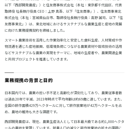
以下「西部開発農産」）と住友商事株式会社（本社：東京都千代田区、代表
取締役 社長執行役員 CEO：上野 真吾、以下「住友商事」）、住友商事東北
株式会社（本社：宮城県仙台市、取締役社長執行役員：高野 誠司、以下「住
友商事東北」）は、東北地域におけるサステナブルな農業生産と産地の発展
に向けた業務提携契約を締結しました。
スマート農業技術を活用した作業効率化と安定した食料生産、人材育成や作
物流通を通じた産地振興、低環境負荷につながる農業資材や栽培技術の活用
などサステナブルな農業の実現をテーマに、地域の生産者や、農業関連企業
と共同プロジェクトを推進していきます。
業務提携の背景と目的
日本国内では、農業の担い手不足と高齢化が深刻化しており、農業従事者数
は過去20年で半減、2023年時点で平均年齢は約69歳に達しています。また、
全国の耕作面積429万ヘクタールに対して耕作放棄地が42万ヘクタールを占
め、農地の維持も大きな課題です。
西部開発農産は、現在、農業生産法人として日本最大級である約1,000ヘクタ
ールの農地を管理しています。就農人口の減少と耕作放棄地の拡大の課題に