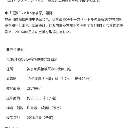
（注3）ラストワンマイル：事業者と利用者を結ぶ最後の区間。
◆「(仮称)SOSiLA相模原」開発
神奈川県相模原市中央区にて、延床面積56千平方メートルの最新鋭の物流施
設を開発します。本施設は、住友商事が首都圏で開発する5棟目となる物流施
設で、2016年9月末に土地を取得しました。
■物件概要
≪(仮称)SOSiLA相模原開発計画≫
住所
神奈川県相模原市中央区田名
最寄駅
JR相模線「上溝」駅（1.7km、徒歩23分）
敷地面積
28,700㎡
延床面積
約55,900㎡（予定)
構造・階数
鉄骨造・4階建（予定）
竣工年月
2018年春（予定)