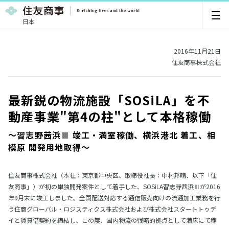
日本
2016年11月21日
住友商事株式会社
最新鋭の物流施設「SOSiLA」を不
動産事業"第4の柱"として本格稼働
～習志野茜浜Ⅲ 竣工・満室稼働、横浜港北 着工、相
模原 開発用地取得～
住友商事株式会社（本社：東京都中央区、取締役社長：中村邦晴、以下「住
友商事」）が初の単独開発案件として着手した、SOSiLA習志野茜浜Ⅲが2016
年9月末に竣工しました。全国配送対応する通信販売向けの流通加工業務を行
う住商グローバル・ロジスティクス株式会社および株式会社スタートトゥデ
イと賃貸借契約を締結し、この度、国内物流の戦略的拠点として満床にて稼