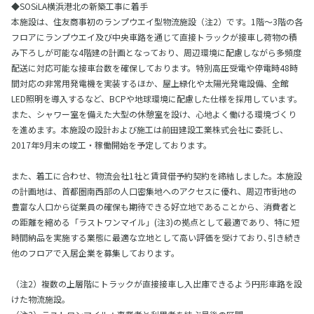
◆SOSiLA横浜港北の新築工事に着手
本施設は、住友商事初のランプウエイ型物流施設（注2）です。1階～3階の各
フロアにランプウエイ及び中央車路を通じて直接トラックが接車し荷物の積
み下ろしが可能な4階建の計画となっており、周辺環境に配慮しながら多頻度
配送に対応可能な接車台数を確保しております。特別高圧受電や停電時48時
間対応の非常用発電機を実装するほか、屋上緑化や太陽光発電設備、全館
LED照明を導入するなど、BCPや地球環境に配慮した仕様を採用しています。
また、シャワー室を備えた大型の休憩室を設け、心地よく働ける環境づくり
を進めます。本施設の設計および施工は前田建設工業株式会社に委託し、
2017年9月末の竣工・稼働開始を予定しております。
また、着工に合わせ、物流会社1社と賃貸借予約契約を締結しました。本施設
の計画地は、首都圏南西部の人口密集地へのアクセスに優れ、周辺市街地の
豊富な人口から従業員の確保も期待できる好立地であることから、消費者と
の距離を縮める「ラストワンマイル」(注3)の拠点として最適であり、特に短
時間納品を実施する業態に最適な立地として高い評価を受けており､引き続き
他のフロアで入居企業を募集しております｡
（注2）複数の上層階にトラックが直接接車し入出庫できるよう円形車路を設
けた物流施設。