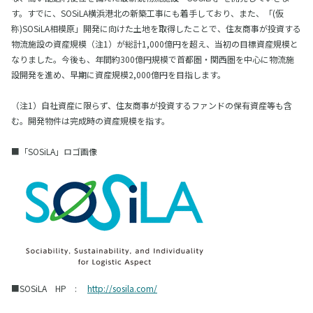
す。すでに、SOSiLA横浜港北の新築工事にも着手しており、また、「(仮
称)SOSiLA相模原」開発に向けた土地を取得したことで、住友商事が投資する
物流施設の資産規模（注1）が総計1,000億円を超え、当初の目標資産規模と
なりました。今後も、年間約300億円規模で首都圏・関西圏を中心に物流施
設開発を進め、早期に資産規模2,000億円を目指します。
（注1）自社資産に限らず、住友商事が投資するファンドの保有資産等も含
む。開発物件は完成時の資産規模を指す。
■「SOSiLA」ロゴ画像
■SOSiLA HP :
http://sosila.com/