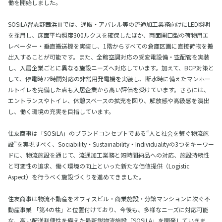
働を開始しました。
SOSiLA習志野茜浜Ⅲでは、通販・アパレル等の流通加工業務向けにLED照明
を採用し、床面平均照度300ルクスを確保したほか、両面開口型の荷物用エ
レベーター・垂直搬送機を実装し、1階からすべての倉庫区画に直接荷物を搬
出入することが可能です。また、全館空調対応の受変電設備・空配管を実装
し、入居企業ごとに異なる施設ニーズへ対応しています。加えて、BCP対策と
して、停電時72時間対応の非常用発電機を実装し、断水時に備えたマンホー
ルトイレを完備した点も入居企業から高い評価を受けています。さらには、
エントランスやトイレ、休憩スペースの拡充を図り、解放感や高級感を演出
し、働く環境の充実を目指しています。
住友商事は「SOSiLA」のブランドコンセプトである“人と社会を繋ぐ物流施
設”を実現すべく、Sociability・Sustainability・Individualityの3つをキーワー
ドに、物流施設を通じて、流通加工業務と短時間納品への対応、施設持続性
と可変性の追求、働く環境の向上といった新たな価値提供（Logistic
Aspect）を行うべく施設づくりを進めてきました。
住友商事は物流不動産をオフィスビル・商業施設・分譲マンションに次ぐ不
動産事業 「第4の柱」と位置付けており、今後も、多様なニーズに対応可能
な、高い配送利便性を備えた最新鋭物流施設「SOSiLA」を開発していきま