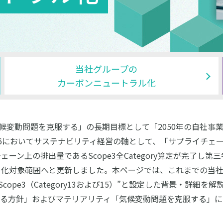
当社グループの
カーボンニュートラル化
候変動問題を克服する」の長期目標として「2050年の自社事業
26においてサステナビリティ経営の軸として、「サプライチェ
ーン上の排出量であるScope3全Category算定が完了し第
ル化対象範囲へと更新しました。本ページでは、これまでの当
びScope3（Category13および15）”と設定した背景・詳
る方針」およびマテリアリティ「気候変動問題を克服する」に