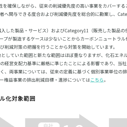
整合性を確保しながら、従来の削減優先度の高い事業をカバーす
へ関与できる度合および削減優先度を総合的に勘案し、Categ
y1（購入した製品・サービス）およびCategory11（販売した
ープが製造するケースは少ないことからカーボンニュートラル
び削減対策の把握を行うことから対策を開始しています。
対象としていた範囲と新たな範囲はほぼ重なりますが、化石エネ
ルの経営支配力基準に厳格に準じたことによる影響であり、当
く、両事業については、従来の定義に基づく個別事業単位の排
ー権益事業の排出削減目標・進捗については
こちら
。
ル化対象範囲