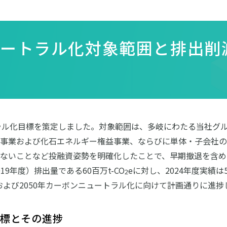
ュートラル化対象範囲と排出削
トラル化目標を策定しました。対象範囲は、多岐にわたる当社グル
事業および化石エネルギー権益事業、ならびに単体・子会社のSc
ないことなど投融資姿勢を明確化したことで、早期撤退を含め
9年度）排出量である60百万t-CO
eに対し、2024年度実績は5
2
減および2050年カーボンニュートラル化に向けて計画通りに進
標とその進捗