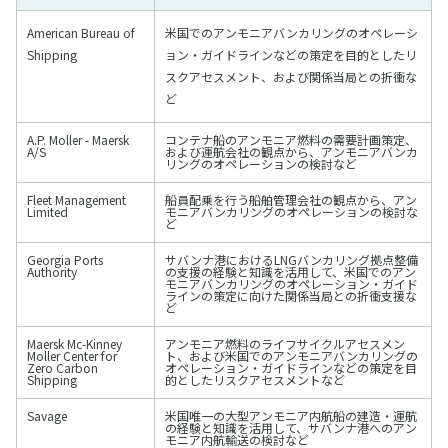
American Bureau of
米国でのアンモニアバンカリングのオペレーシ
Shipping
ョン・ガイドラインなどの策定を目的としたリ
スクアセスメント、および関係当局との折衝な
ど
A.P. Moller - Maersk
コンテナ船のアンモニア燃料の需要計画策定、
A/S
および運航会社の観点から、アンモニアバンカ
リングのオペレーションの検討など
Fleet Management
船員配乗を行う船舶管理会社の観点から、アン
Limited
モニアバンカリングのオペレーションの検討な
ど
Georgia Ports
サバンナ港におけるLNGバンカリング拠点整備
Authority
の支援の経験と知識を活用して、米国でのアン
モニアバンカリングのオペレーション・ガイド
ラインの策定に向けた関係当局との折衝支援な
ど
Maersk Mc-Kinney
アンモニア燃料のライフサイクルアセスメン
Moller Center for
ト、および米国でのアンモニアバンカリングの
Zero Carbon
オペレーション・ガイドラインなどの策定を目
Shipping
的としたリスクアセスメントなど
Savage
米国唯一の大型アンモニア内航船の建造・運航
の経験と知識を活用して、サバンナ港へのアン
モニア内航輸送の検討など