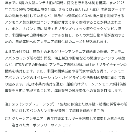
年までに6隻の大型コンテナ船が同時に荷役を行える体制を構築、また2025
年までに60％の拡張工事を計画、さらには7百万TEU（注3）の新設ターミナ
ルの開業を検討しているなど、早急かつ効率的にCO
の排出量を削減できる
2
アンモニア焚き超大型コンテナ船が非常に多く寄港することが見込まれま
す。また、サバンナ港に隣接するブランズウィック港やジャクソンビル港
は、米国屈指の自動車船ターミナルを擁し、多くの大型自動車船が寄港する
ため、自動車船へのアンモニア燃料供給のニーズも見込まれます。
本共同検討では、競争力のあるグリーンアンモニア供給網の開発、アンモニ
アバンカリング船の設計開発、海上輸送や貯蔵などの関連するインフラ構築
など、STS方式での船舶向けアンモニア燃料供給に向けたサプライチェーンの
構築を検討します。また、米国の関係当局や専門家の協力を得て、アンモニ
アバンカリングのオペレーション・ガイドラインや法規制の整備に向けて取
り組みます。8社は本共同検討を通じ、船舶向けグリーンアンモニア燃料供給
事業を早期に実現することで、海運業界の脱炭素化への貢献を目指します。
STS（シップトゥーシップ）：錨地に停泊または岸壁・桟橋に係留中の船
舶に対してバンカリング船が接舷して燃料を供給する手法
グリーンアンモニア：再生可能エネルギーを利用して窒素と水素から製
造されたカーボンフリーのアンモニア