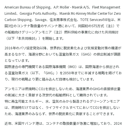
American Bureau of Shipping、A.P. Moller - Maersk A/S、Fleet Management
Limited、Georgia Ports Authority、Maersk Mc-Kinney Moller Center for Zero
Carbon Shipping、Savage、住友商事株式会社、TOTE Servicesの8社は、米
国3位のコンテナ取扱量のサバンナ港において、同国初のSTS方式（注1）で
の船舶向けグリーンアンモニア（注2）燃料供給の事業化に向けた共同検討
（以下「本共同検討」）を開始します。
2016年のパリ協定発効以降、世界的に脱炭素化および気候変動対策の機運が
高まるなかで、海運分野においても温室効果ガス（GHG）の排出削減が課題
となっています。
国際連合の専門機関である国際海事機関（IMO）は、国際海運から排出され
る温室効果ガス（以下、「GHG」）を2050年までに半減する戦略を掲げてお
り、現行の戦略より更に踏み込んだ目標も検討しています。
アンモニアは燃焼時にCO
を排出しないため、海運業界のGHGの直接排出量
2
の削減に大きく貢献する次世代の船舶燃料として期待されています。
特に再生可能エネルギー、水、空気のみから製造されるグリーンアンモニア
は、燃焼時だけではなく、ライフサイクルすべてにおいてCO
を排出しない
2
ため、海運業界のみならず、世界の脱炭素化に貢献することができます。
近年、米国サバンナ港は、コンテナの取扱数量が急激に増加しており、2024