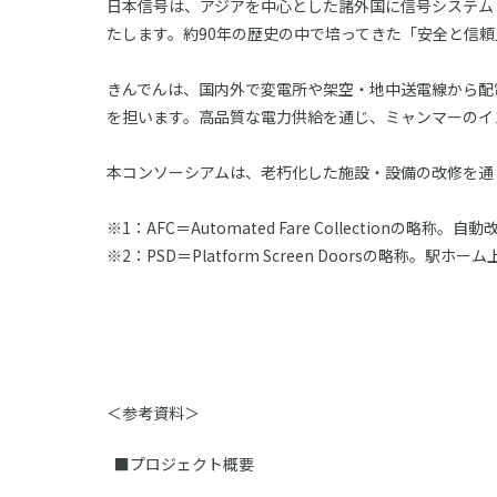
日本信号は、アジアを中心とした諸外国に信号システム・
たします。約90年の歴史の中で培ってきた「安全と信
きんでんは、国内外で変電所や架空・地中送電線から配
を担います。高品質な電力供給を通じ、ミャンマーのイ
本コンソーシアムは、老朽化した施設・設備の改修を通
※1：AFC＝Automated Fare Collection
※2：PSD＝Platform Screen Doorsの略
＜参考資料＞
■プロジェクト概要