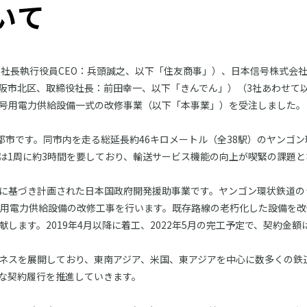
いて
 社長執行役員CEO：兵頭誠之、以下「住友商事」）、日本信号株式会
阪市北区、取締役社長：前田幸一、以下「きんでん」）（3社あわせて
号用電力供給設備一式の改修事業（以下「本事業」）を受注しました。
都市です。同市内を走る総延長約46キロメートル（全38駅）のヤンゴ
は1周に約3時間を要しており、輸送サービス機能の向上が喫緊の課題と
に基づき計画された日本国政府開発援助事業です。ヤンゴン環状鉄道の
号用電力供給設備の改修工事を行います。既存路線の老朽化した設備を
ます。2019年4月以降に着工、2022年5月の完工予定で、契約金額
ネスを展開しており、東南アジア、米国、東アジアを中心に数多くの鉄
な契約履行を推進していきます。