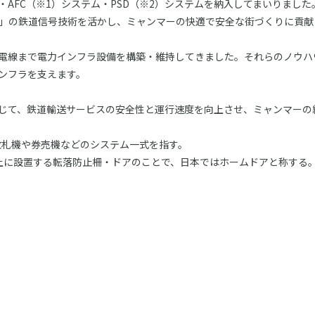
AFC（※1）システム・PSD（※2）システムを納入してまいりまし
頼」の鉄道信号技術を活かし、ミャンマーの快適で安全な街づくりに貢献
電線まで電力インフラ設備を構築・維持してきました。それらのノウハ
ンフラを支えます。
じて、鉄道輸送サービスの安全性と運行速度を向上させ、ミャンマーの
の略称。自動改札機や券売機などのシステム一式を指す。
称。駅ホーム上に設置する転落防止柵・ドアのことで、日本ではホームドアと称する