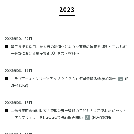
2023
2023年10月30日
量子技術を活用した人流の最適化により災害時の被害を抑制 ～エネルギ
ー分野における量子技術活用を共同検討～
2023年06月16日
「ラブアース・クリーンアップ ２０２３」海岸清掃活動 参加報告
(P
DF/432KB)
2023年06月15日
共働き家庭の強い味方！管理栄養士監修の子ども向け冷凍おかず セット
「すくすくデリ」をMakuakeで先行販売開始
(PDF/863KB)