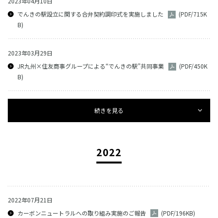
2023年04月10日
でんきの駅設⽴に関する合弁契約調印式を実施しました
(PDF/715K
B)
2023年03月29日
JR九州×住友商事グループによる“でんきの駅”共同事業
(PDF/450K
B)
続きを見る
2022
2022年07月21日
カーボンニュートラルへの取り組み実施のご報告
(PDF/196KB)