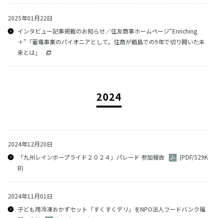
2025年01月22日
インタビュー記事掲載のお知らせ／住友商事ホームページ“Enriching
＋”「蓄電事業のパイオニアとして。住商が甑島での9年で切り開いた未
来とは」
2024
2024年12月20日
「九州レインボープライド２０２４」パレード 参加報告
(PDF/529K
B)
2024年11月01日
子ども用冷凍おかずセット「すくすくデリ」をNPO法人フードバンク福