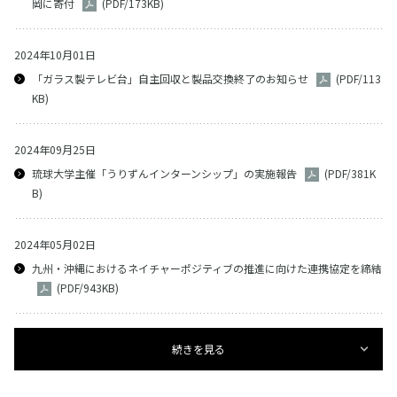
岡に寄付
(PDF/173KB)
2024年10月01日
「ガラス製テレビ台」自主回収と製品交換終了のお知らせ
(PDF/113
KB)
2024年09月25日
琉球大学主催「うりずんインターンシップ」の実施報告
(PDF/381K
B)
2024年05月02日
九州・沖縄におけるネイチャーポジティブの推進に向けた連携協定を締結
(PDF/943KB)
続きを見る