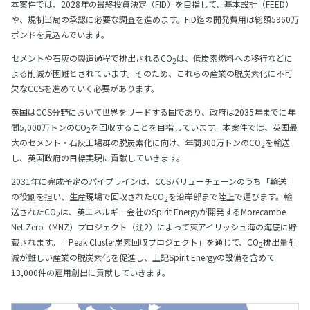
本案件では、2028年の最終投資決定（FID）を目指して、基本設計（FEED）
や、規制当局の承認に必要な調査を進めます。FID迄の開発費用は総額5960万
ポンドを見込んでいます。
セメントや石灰の製造過程で排出されるCO
は、低炭素燃料への移行などに
2
よる削減が困難とされています。そのため、これらの産業の脱炭素化に不可
欠なCCSを進めていく必要があります。
英国はCCS分野において世界をリードする国であり、政府は2035年までに年
間5,000万トンのCO
を回収することを目指しています。本案件では、英国最
2
大のセメント・石灰工場群の脱炭素化に向け、年間300万トンのCO
を輸送
2
し、英国政府の目標実現に貢献していきます。
2031年に完成予定のパイプラインは、CCSバリューチェーンのうち「輸送」
の役割を担い、生産現場で回収されたCO
を沿岸部まで陸上で運びます。輸
2
送されたCO
は、英エネルギー会社のSpirit Energyが開発するMorecambe
2
Net Zero（MNZ）プロジェクト（注2）によって東アイリッシュ海の海底に貯
蔵されます。「Peak Cluster炭素回収プロジェクト」を通じて、CO
排出量削
2
減が難しい産業の脱炭素化を促進し、上記Spirit Energyの設備を含めて
13,000件の雇用創出に貢献していきます。