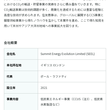
におけるCO
の輸送・貯留事業の実績をさらに積み重ねていきます。特に
2
CO
輸送事業は技術的課題が多く、商業化を達成するためには豊富な経験と
2
高度な技術が求められます。住友商事は、グローバルに展開するCCS事業と
鋼管供給事業から得たノウハウを生かして本案件を進め、ここで得た知見を
用いて米州やアジア大洋州地域への事業拡大を図ります。
会社概要
会社名
Summit Energy Evolution Limited (SEEL)
本社所在地
イギリス ロンドン
代表
ポール・ラファティ
設立年
2021
事業内容
低炭素エネルギー事業（CCUS（注3）、低炭素
水素製造など）