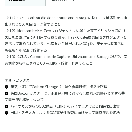
（注1）CCS：Carbon dioxide Capture and Storageの略で、産業活動から排
出されるCO
を回収・貯留すること
2
（注2）Morecambe Net Zeroプロジェクト：枯渇した東アイリッシュ海のガ
ス田を炭素貯留に再利用する取り組み。Peak Cluster炭素回収プロジェクトと
連携して進められており、他産業から排出されたCO
を、安全かつ将来的に
2
も拡張可能な形で貯留する
（注3）CCUS：Carbon dioxide Capture, Utilization and Storageの略で、産
業活動から排出されるCO
を回収・貯留・利用すること
2
関連トピックス
英領北海にてCarbon Storage（二酸化炭素貯留）権益を取得
英国Bactonガスターミナル周辺地域における低炭素水素製造に関する共
同開発契約締結について
バイオガスからのCO2除去（CDR）のパイオニアであるInheritに出資
米国・アラスカにおけるCCS事業性調査に向けた共同調査契約を締結