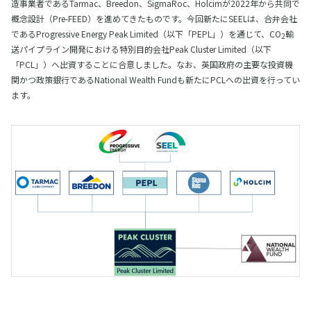
造事業者であるTarmac、Breedon、SigmaRoc、Holcimが2022年から共同で
概念設計（Pre-FEED）を進めてきたものです。今回新たにSEELは、合弁会社
であるProgressive Energy Peak Limited（以下「PEPL」）を通じて、CO
輸
2
送パイプライン開発における特別目的会社Peak Cluster Limited（以下
「PCL」）へ出資することに合意しました。なお、英国政府の主要な投資機
関かつ政策銀行であるNational Wealth Fundも新たにPCLへの出資を行ってい
ます。