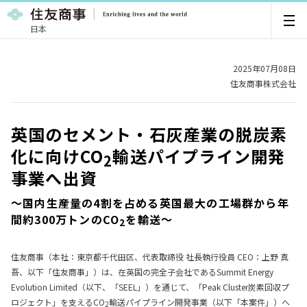
日本
2025年07月08日
住友商事株式会社
英国のセメント・石灰産業の脱炭素
化に向けCO
輸送パイプライン開発
2
事業へ出資
～国内生産量の4割を占める英国最大の工場群から年
間約300万トンのCO
を輸送～
2
住友商事（本社：東京都千代田区、代表取締役 社長執行役員 CEO：上野 真
吾、以下「住友商事」）は、在英国の完全子会社であるSummit Energy
Evolution Limited（以下、「SEEL」）を通じて、「Peak Cluster炭素回収プ
ロジェクト」を支えるCO
輸送パイプライン開発事業（以下「本案件」）へ
2