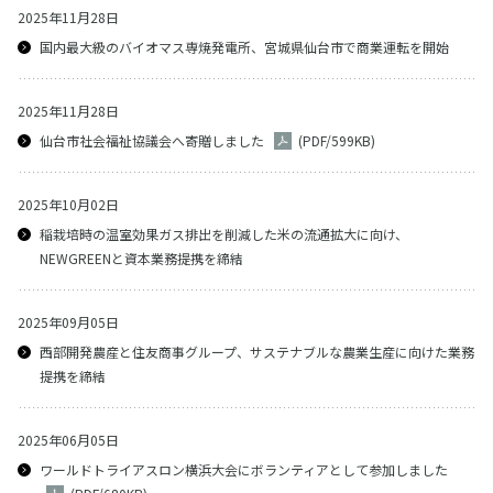
2025年11月28日
国内最大級のバイオマス専焼発電所、宮城県仙台市で商業運転を開始
2025年11月28日
仙台市社会福祉協議会へ寄贈しました
(PDF/599KB)
2025年10月02日
稲栽培時の温室効果ガス排出を削減した米の流通拡大に向け、
NEWGREENと資本業務提携を締結
2025年09月05日
西部開発農産と住友商事グループ、サステナブルな農業生産に向けた業務
提携を締結
2025年06月05日
ワールドトライアスロン横浜大会にボランティアとして参加しました