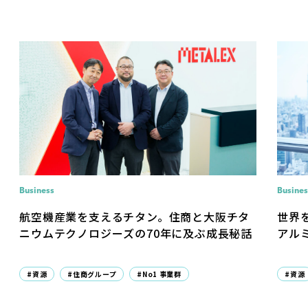
Business
Busines
航空機産業を支えるチタン。住商と大阪チタ
世界
ニウムテクノロジーズの70年に及ぶ成長秘話
アル
#資源
#住商グループ
#No1 事業群
#資源