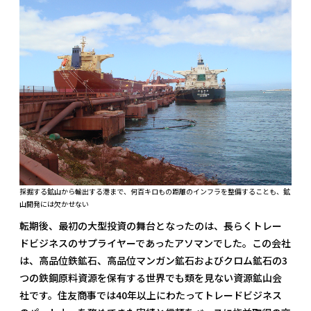
採掘する鉱山から輸出する港まで、何百キロもの距離のインフラを整備することも、鉱
山開発には欠かせない
転期後、最初の大型投資の舞台となったのは、長らくトレー
ドビジネスのサプライヤーであったアソマンでした。この会社
は、高品位鉄鉱石、高品位マンガン鉱石およびクロム鉱石の3
つの鉄鋼原料資源を保有する世界でも類を見ない資源鉱山会
社です。住友商事では40年以上にわたってトレードビジネス