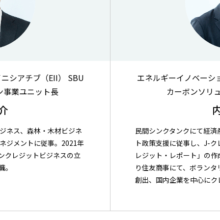
シアチブ（EII） SBU
エネルギーイノベーション
ン事業ユニット長
カーボンソリ
介
ジネス、森林・木材ビジネ
民間シンクタンクにて経済
ジメントに従事。2021年
ト政策支援に従事し、J-
ボンクレジットビジネスの立
レジット・レポート」の作成
職。
り住友商事にて、ボランタ
創出、国内企業を中心にク