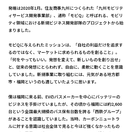
発端は2020年1月。住友商事九州につくられた「九州モビリテ
ィサービス開発事業部」、通称「モビQ」と呼ばれる、モビリ
ティ領域における新規ビジネス開発部隊のプロジェクトから始
まりました。
モビQに与えられたミッションは、「自社の利益だけを追求す
るのではなく、マーケットに求められるものを創ること」。
「何をやってもいい。発想を変えて、新しいものを創り出せ」
と、従来の発想にとらわれず、自由に、柔軟に動くことを意識
していました。新規事業に取り組むには、元気がある地方都
市・福岡というのも適していたように思います。
僕は福岡に来る前、EVのバスメーカーを中心にバッテリーの
ビジネスを手掛けていましたが、その頃から福岡には約2,600
台という全国最大規模のバス保有台数を誇る「西鉄グループ」
があることを認識していました。当時、カーボンニュートラ
ルに対する意識は社会全体で見ると今ほど強くなかったもの