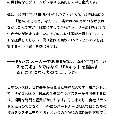
の再利用などグリーンビジネスも展開している企業です。
僕は、台湾住商に5年ほど赴任したことがあり、台湾は僕にと
って「第2のふるさと」なんです。当時はRACとのつながりは
なかったんですが、日本に戻ってからバッテリーの顧客として
付き合いが始まりました。そのRACに住商が出資してEVキッ
トを提供してもらい、僕は福岡で西鉄にEVバスビジネスを提
案する……「縁」を感じますね。
EVバスメーカーであるRACは、なぜ住商に「バ
スを売る」のではなく「EVキットを提供す
る」ことになったのでしょうか。
日本のバスは、世界基準から見ると特殊なんです。右ハンドル
で、サイズも違う。日本の仕様に合うバスを一から開発するに
は、相当な時間と経費がかかります。そこまでして自社ブラン
ドを売るのではなく、「各国のパートナーと組んで自分たちの
技術をシステム売りする」というのがRACの海外展開方針でし