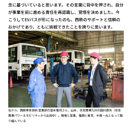
念に基づいていると思います。その言葉に背中を押され、自分
が事業を前に進める責任を再認識し、覚悟を決めました。今
こうしてEVバスが形になったのも、西鉄のサポートと信頼の
おかげであり、ともに挑戦できたことを誇りに思います。
左から、西鉄車体技術 営業部の登本隆司さん、山本、住友商事九州の田村直矢（住友
商事パワー＆モビリティから出向中）。現場と営業、福岡と東京、全員一丸となって取
り組んでいる