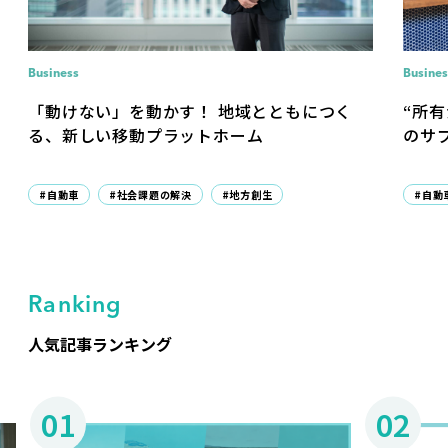
Business
Busines
「動けない」を動かす！ 地域とともにつく
“所
る、新しい移動プラットホーム
のサ
#自動車
#社会課題の解決
#地方創生
#自動
Ranking
人気記事ランキング
01
02