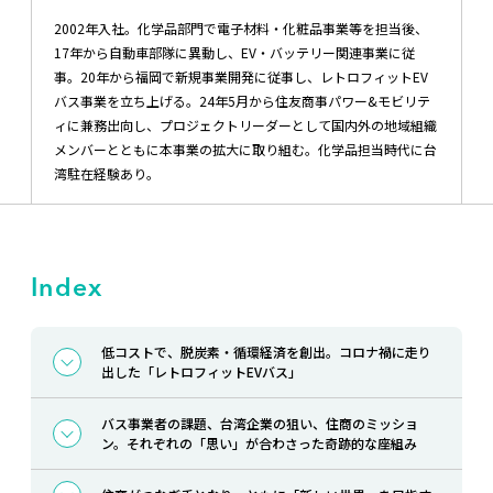
2002年入社。化学品部門で電子材料・化粧品事業等を担当後、
17年から自動車部隊に異動し、EV・バッテリー関連事業に従
事。20年から福岡で新規事業開発に従事し、レトロフィットEV
バス事業を立ち上げる。24年5月から住友商事パワー&モビリテ
ィに兼務出向し、プロジェクトリーダーとして国内外の地域組織
メンバーとともに本事業の拡大に取り組む。化学品担当時代に台
湾駐在経験あり。
Index
低コストで、脱炭素・循環経済を創出。コロナ禍に走り
出した「レトロフィットEVバス」
バス事業者の課題、台湾企業の狙い、住商のミッショ
ン。それぞれの「思い」が合わさった奇跡的な座組み