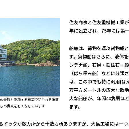
住友商事と住友重機械工業が
年に設立され、75年には第
船舶は、荷物を運ぶ貨物船と
す。貨物船はさらに、液体を
ンテナ船、石炭・鉄鉱石・穀
（ばら積み船）などに分類さ
は、この中でも特に汎用(はん
万平方メートルの広大な敷地
大な船舶が、年間40隻弱ほ
の景観と調和する建築で知られる隈研
ます。
らの貴賓をもてなしています
るドックが数カ所から十数カ所ありますが、大島工場には一つ