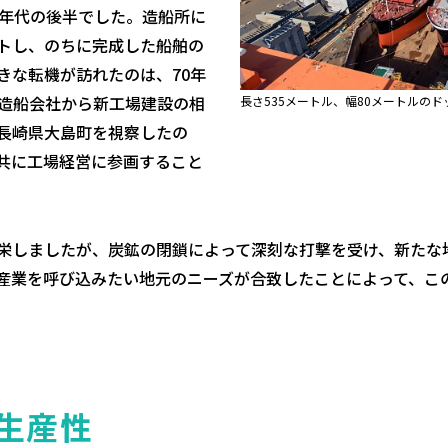
0年代の後半でした。造船所に
トし、のちに完成した船舶の
きな転機が訪れたのは、70年
の造船会社から新工場建設の相
長さ535メートル、幅80メートルの
長崎県大島町を視察したの
共に工場経営に参画すること
栄しましたが、炭鉱の閉鎖によって深刻な打撃を受け、新たな
産業を呼び込みたい地元のニーズが合致したことによって、こ
生産性