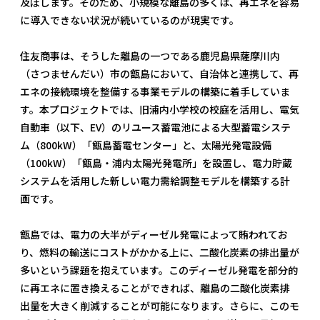
及ぼします。そのため、小規模な離島の多くは、再エネを容易
に導入できない状況が続いているのが現実です。
住友商事は、そうした離島の一つである鹿児島県薩摩川内
（さつませんだい）市の甑島において、自治体と連携して、再
エネの接続環境を整備する事業モデルの構築に着手していま
す。本プロジェクトでは、旧浦内小学校の校庭を活用し、電気
自動車（以下、EV）のリユース蓄電池による大型蓄電システ
ム（800kW）「甑島蓄電センター」と、太陽光発電設備
（100kW）「甑島・浦内太陽光発電所」を設置し、電力貯蔵
システムを活用した新しい電力需給調整モデルを構築する計
画です。
甑島では、電力の大半がディーゼル発電によって賄われてお
り、燃料の輸送にコストがかかる上に、二酸化炭素の排出量が
多いという課題を抱えています。このディーゼル発電を部分的
に再エネに置き換えることができれば、離島の二酸化炭素排
出量を大きく削減することが可能になります。さらに、このモ