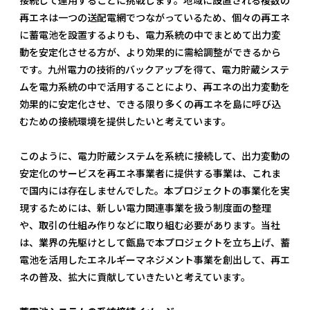
接続して運用することに挑戦します。地域に設置される複数の
再エネは一つの送配電網でつながっているため、個々の再エネ
に蓄電池を設置するよりも、電力系統の中でまとめて出力変
動を安定化させる方が、より効果的に需給調整ができるから
です。九州電力の技術的バックアップを得て、電力貯蔵システ
ムを電力系統の中で活用することにより、再エネの出力変動を
効果的に安定化させ、できる限り多くの再エネを島に呼び込
むための接続環境を提供したいと考えています。
このように、電力貯蔵システムを系統に接続して、出力変動の
安定化のサービスを再エネ事業者に提供する事業は、これま
で国内には存在しませんでした。本プロジェクトの事業化を実
現するためには、新しい電力関連事業を扱う制度面の整理
や、取引の仕組み作りなどに取り組む必要があります。当社
は、業界の先駆けとして甑島で本プロジェクトを立ち上げ、蓄
電池を活用したエネルギーマネジメント事業を創出して、再エ
ネの普及、拡大に貢献していきたいと考えています。