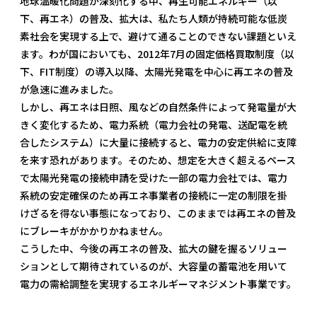
地球温暖化問題が深刻化する中、再生可能エネルギー（以
下、再エネ）の普及、拡大は、私たち人類が持続可能な低炭
素社会を実現する上で、避けて通ることのできない課題といえ
ます。わが国においても、2012年7月の固定価格買取制度（以
下、FIT制度）の導入以降、太陽光発電を中心に再エネの普及
が急速に進みました。
しかし、再エネは日照、風などの自然条件によって発電量が大
きく変化するため、電力系統（電力会社の発電、送配電を統
合したシステム）に大量に接続すると、電力の安定供給に支障
を来す恐れがあります。そのため、想定を大きく超えるペース
で太陽光発電の接続申請を受けた一部の電力会社では、電力
系統の安定確保のため再エネ事業者の接続に一定の制限を掛
けざるを得ない事態になっており、このままでは再エネの普及
にブレーキがかかりかねません。
こうした中、今後の再エネの普及、拡大の鍵を握るソリュー
ションとして期待されているのが、大容量の蓄電池を用いて
電力の需給調整を実現するエネルギーマネジメント事業です。