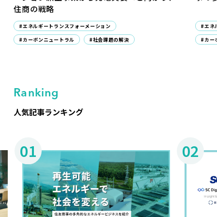
住商の戦略
#エネルギートランスフォーメーション
#エネ
#カーボンニュートラル
#社会課題の解決
#カー
Ranking
人気記事ランキング
01
02