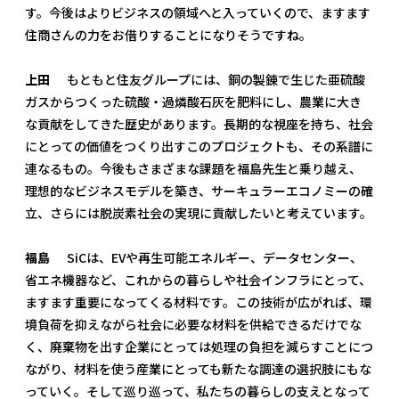
す。今後はよりビジネスの領域へと入っていくので、ますます
住商さんの力をお借りすることになりそうですね。
上田
もともと住友グループには、銅の製錬で生じた亜硫酸
ガスからつくった硫酸・過燐酸石灰を肥料にし、農業に大き
な貢献をしてきた歴史があります。長期的な視座を持ち、社会
にとっての価値をつくり出す――このプロジェクトも、その系譜に
連なるもの。今後もさまざまな課題を福島先生と乗り越え、
理想的なビジネスモデルを築き、サーキュラーエコノミーの確
立、さらには脱炭素社会の実現に貢献したいと考えています。
福島
SiCは、EVや再生可能エネルギー、データセンター、
省エネ機器など、これからの暮らしや社会インフラにとって、
ますます重要になってくる材料です。この技術が広がれば、環
境負荷を抑えながら社会に必要な材料を供給できるだけでな
く、廃棄物を出す企業にとっては処理の負担を減らすことにつ
ながり、材料を使う産業にとっても新たな調達の選択肢にもな
っていく。そして巡り巡って、私たちの暮らしの支えとなって