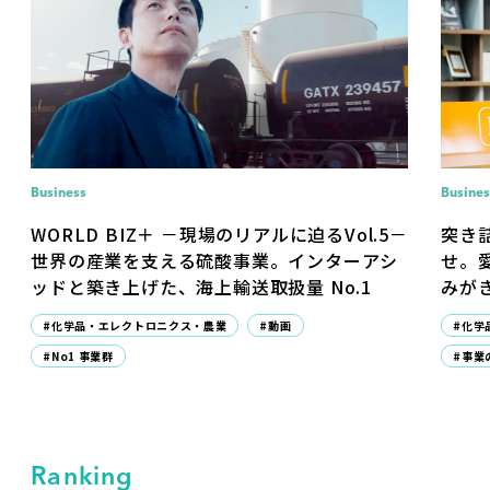
Business
Busines
WORLD BIZ＋ －現場のリアルに迫るVol.5－
突き
世界の産業を支える硫酸事業。インターアシ
せ。
ッドと築き上げた、海上輸送取扱量 No.1
みが
#化学品・エレクトロニクス・農業
#動画
#化学
#No1 事業群
#事業
Ranking