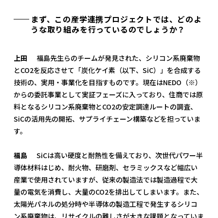
まず、この産学連携プロジェクトでは、どのよ
うな取り組みを行っているのでしょうか？
上田
福島先生らのチームが発見された、シリコン系廃棄物
とCO2を反応させて「炭化ケイ素（以下、SiC）」を合成する
技術の、実用・事業化を目指すものです。現在はNEDO（※）
からの委託事業として実証フェーズに入っており、住商では原
料となるシリコン系廃棄物とCO2の安定調達ルートの調査、
SiCの活用先の開拓、サプライチェーン構築などを担っていま
す。
福島
SiCは高い硬度と耐熱性を備えており、次世代パワー半
導体材料はじめ、耐火物、研磨剤、セラミックスなど幅広い
産業で使用されていますが、従来の製造法では製造過程で大
量の電気を消費し、大量のCO2を排出してしまいます。また、
太陽光パネルの処分時や半導体の製造工程で発生するシリコ
ン系廃棄物は、リサイクルの難しさが大きな課題となっていま