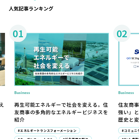
人気記事ランキング
01
02
Business
Business
住友商
え
再生可能エネルギーで社会を変える。住
強い」
友商事の多角的なエネルギービジネスを
歴史と
紹介
#コミュニ
#エネルギートランスフォーメーション