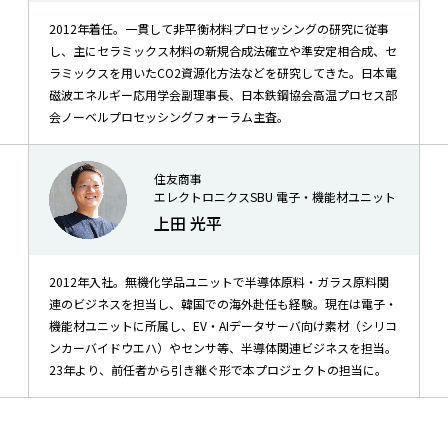
2012年着任。一貫して非平衡材料プロセッシングの研究に従事
し、主にセラミックス材料の新規合成法確立や準安定相合成、セ
ラミックスを用いたCO2資源化方法などを研究してきた。日本電
磁波エネルギー応用学会副理事長、日本鉄鋼協会高温プロセス部
会ノーベルプロセッシングフォーラム主査。
住友商事
エレクトロニクスSBU 電子・機能材ユニット
上田 光平
2012年入社。無機化学品ユニットで半導体原料・ガラス原料関
連のビジネスを担当し、韓国での海外赴任も経験。現在は電子・
機能材ユニットに所属し、EV・AIデータサーバ向け素材（シリコ
ンカーバイドウエハ）やセンサ等、半導体関連ビジネスを担当。
23年より、前任者から引き継ぐ形で本プロジェクトの担当に。