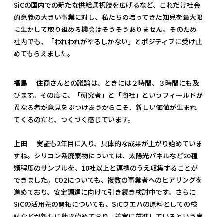
SiCの国内での新たな供給選択肢を広げるなど、これだけ社会
的意義の大きい事業に対し、私たちの培ってきた知見を最大限
に生かして取り組める機会はそうそうありません。そのため
社内でも、「われわれがやるしかない」とポジティブに受け止
めてもらえました。
福島
住商さんとの議論は、ときには２時間、３時間にも及
びます。その度に、「研究者」と「商社」というフィールドが
異なる者が意見をぶつけあうからこそ、新しい価値が生まれ
てくるのだと、つくづく感じています。
上田
実証も2年目に入り、具体的な成果が上がり始めていま
すね。シリコン系廃棄物については、太陽光パネルなど20種
類程度のサンプルを、10社以上と連携のうえ収集することが
できました。CO2についても、複数の事業者へのヒアリングを
進めており、安定調達に向けて引き続き検討中です。さらに
SiCの活用先の開拓についても、SiCウエハの原料としての検
討などが新たに動き始めており、着実に前進しているという実