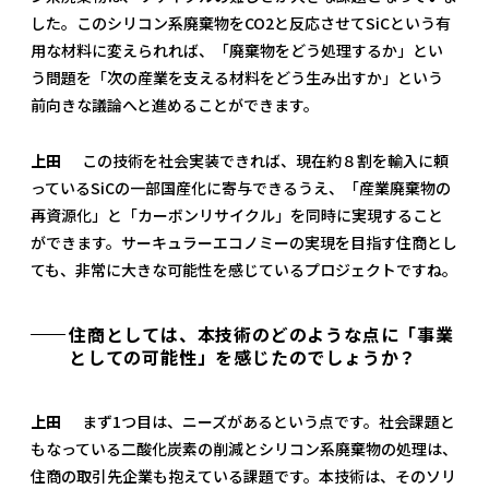
した。このシリコン系廃棄物をCO2と反応させてSiCという有
用な材料に変えられれば、「廃棄物をどう処理するか」とい
う問題を「次の産業を支える材料をどう生み出すか」という
前向きな議論へと進めることができます。
上田
この技術を社会実装できれば、現在約８割を輸入に頼
っているSiCの一部国産化に寄与できるうえ、「産業廃棄物の
再資源化」と「カーボンリサイクル」を同時に実現すること
ができます。サーキュラーエコノミーの実現を目指す住商とし
ても、非常に大きな可能性を感じているプロジェクトですね。
住商としては、本技術のどのような点に「事業
としての可能性」を感じたのでしょうか？
上田
まず1つ目は、ニーズがあるという点です。社会課題と
もなっている二酸化炭素の削減とシリコン系廃棄物の処理は、
住商の取引先企業も抱えている課題です。本技術は、そのソリ